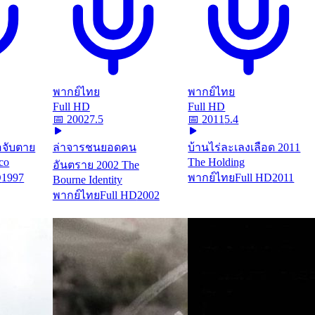
พากย์ไทย
พากย์ไทย
Full HD
Full HD
📅
2002
7.5
📅
2011
5.4
่อจับตาย
ล่าจารชนยอดคน
บ้านไร่ละเลงเลือด 2011
co
The Holding
อันตราย 2002 The
D
1997
พากย์ไทย
Full HD
2011
Bourne Identity
พากย์ไทย
Full HD
2002