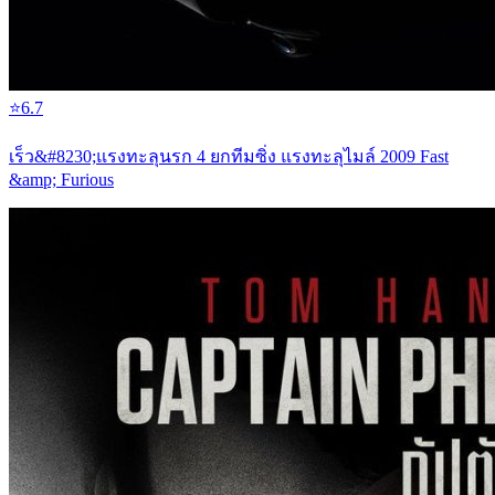
⭐
6.7
เร็ว&#8230;แรงทะลุนรก 4 ยกทีมซิ่ง แรงทะลุไมล์ 2009 Fast
&amp; Furious