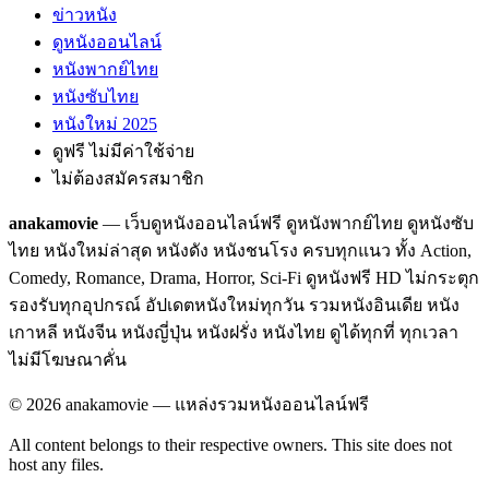
ข่าวหนัง
ดูหนังออนไลน์
หนังพากย์ไทย
หนังซับไทย
หนังใหม่ 2025
ดูฟรี ไม่มีค่าใช้จ่าย
ไม่ต้องสมัครสมาชิก
anakamovie
— เว็บดูหนังออนไลน์ฟรี ดูหนังพากย์ไทย ดูหนังซับ
ไทย หนังใหม่ล่าสุด หนังดัง หนังชนโรง ครบทุกแนว ทั้ง Action,
Comedy, Romance, Drama, Horror, Sci-Fi ดูหนังฟรี HD ไม่กระตุก
รองรับทุกอุปกรณ์ อัปเดตหนังใหม่ทุกวัน รวมหนังอินเดีย หนัง
เกาหลี หนังจีน หนังญี่ปุ่น หนังฝรั่ง หนังไทย ดูได้ทุกที่ ทุกเวลา
ไม่มีโฆษณาคั่น
©
2026
anakamovie — แหล่งรวมหนังออนไลน์ฟรี
All content belongs to their respective owners. This site does not
host any files.