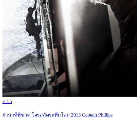
⭐
7.5
ฝ่านาทีพิฆาต โจรสลัดระทึกโลก 2013 Captain Phillips