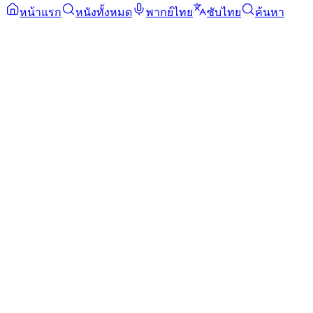
หน้าแรก
หนังทั้งหมด
พากย์ไทย
ซับไทย
ค้นหา