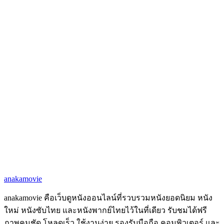
anakamovie
anakamovie คือเว็บดูหนังออนไลน์ที่รวบรวมหนังยอดนิยม หนัง
ใหม่ หนังซับไทย และหนังพากย์ไทยไว้ในที่เดียว รับชมได้ฟรี
ภาพคมชัด โหลดเร็ว ใช้งานง่าย รองรับมือถือ คอมพิวเตอร์ และ