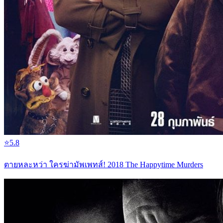
⭐
5.8
ตายหละหว่า ใครฆ่ามัพเพทส์! 2018 The Happytime Murders