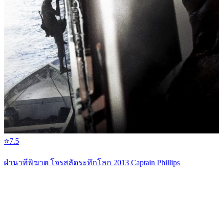
⭐
7.5
ฝ่านาทีพิฆาต โจรสลัดระทึกโลก 2013 Captain Phillips