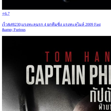
⭐
6.7
เร็ว&#8230;แรงทะลุนรก 4 ยกทีมซิ่ง แรงทะลุไมล์ 2009 Fast
&amp; Furious