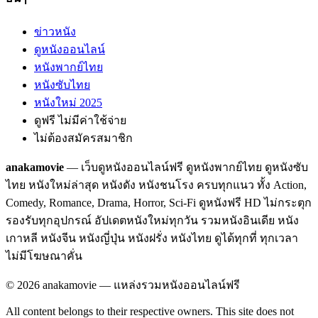
ข่าวหนัง
ดูหนังออนไลน์
หนังพากย์ไทย
หนังซับไทย
หนังใหม่ 2025
ดูฟรี ไม่มีค่าใช้จ่าย
ไม่ต้องสมัครสมาชิก
anakamovie
— เว็บดูหนังออนไลน์ฟรี ดูหนังพากย์ไทย ดูหนังซับ
ไทย หนังใหม่ล่าสุด หนังดัง หนังชนโรง ครบทุกแนว ทั้ง Action,
Comedy, Romance, Drama, Horror, Sci-Fi ดูหนังฟรี HD ไม่กระตุก
รองรับทุกอุปกรณ์ อัปเดตหนังใหม่ทุกวัน รวมหนังอินเดีย หนัง
เกาหลี หนังจีน หนังญี่ปุ่น หนังฝรั่ง หนังไทย ดูได้ทุกที่ ทุกเวลา
ไม่มีโฆษณาคั่น
©
2026
anakamovie — แหล่งรวมหนังออนไลน์ฟรี
All content belongs to their respective owners. This site does not