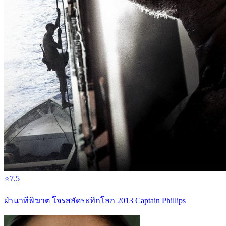
⭐
7.5
ฝ่านาทีพิฆาต โจรสลัดระทึกโลก 2013 Captain Phillips