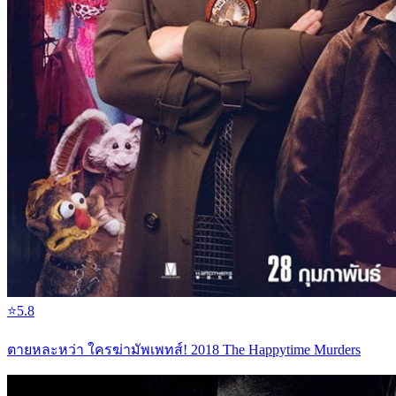
⭐
5.8
ตายหละหว่า ใครฆ่ามัพเพทส์! 2018 The Happytime Murders