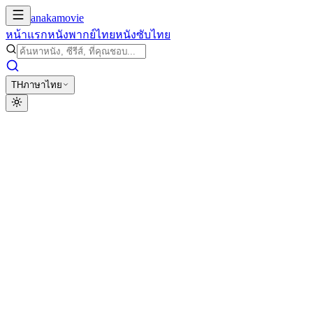
anakamovie
หน้าแรก
หนังพากย์ไทย
หนังซับไทย
TH
ภาษาไทย