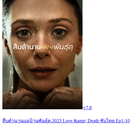
⭐
7.8
สืบตำนานแม่บ้านพันธุ์ดุ 2023 Love &amp; Death ซับไทย Ep1-10