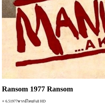
Ransom 1977 Ransom
⭐
6.5
1977
พากย์ไทย
Full HD