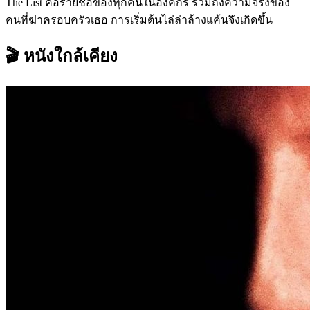
The List คือรายชื่อของทุกคนในองค์กร รวมถึงความจริงของ
คนที่ฆ่าครอบครัวเธอ การเริ่มต้นไล่ล่าล้างแค้นจึงเกิดขึ้น
🎬 หนังใกล้เคียง