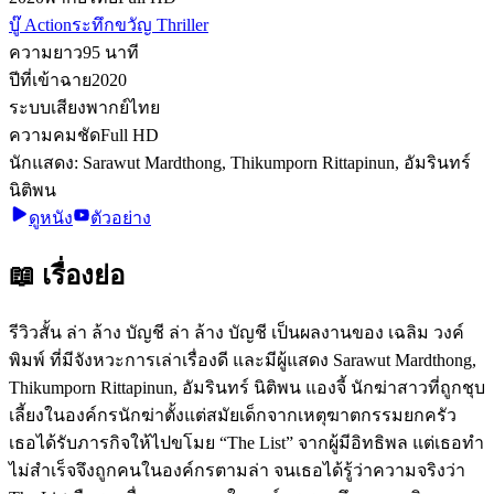
บู๊ Action
ระทึกขวัญ Thriller
ความยาว
95
นาที
ปีที่เข้าฉาย
2020
ระบบเสียง
พากย์ไทย
ความคมชัด
Full HD
นักแสดง:
Sarawut Mardthong, Thikumporn Rittapinun, อัมรินทร์
นิติพน
ดูหนัง
ตัวอย่าง
📖 เรื่องย่อ
รีวิวสั้น ล่า ล้าง บัญชี ล่า ล้าง บัญชี เป็นผลงานของ เฉลิม วงค์
พิมพ์ ที่มีจังหวะการเล่าเรื่องดี และมีผู้แสดง Sarawut Mardthong,
Thikumporn Rittapinun, อัมรินทร์ นิติพน แองจี้ นักฆ่าสาวที่ถูกชุบ
เลี้ยงในองค์กรนักฆ่าตั้งแต่สมัยเด็กจากเหตุฆาตกรรมยกครัว
เธอได้รับภารกิจให้ไปขโมย “The List” จากผู้มีอิทธิพล แต่เธอทำ
ไม่สำเร็จจึงถูกคนในองค์กรตามล่า จนเธอได้รู้ว่าความจริงว่า