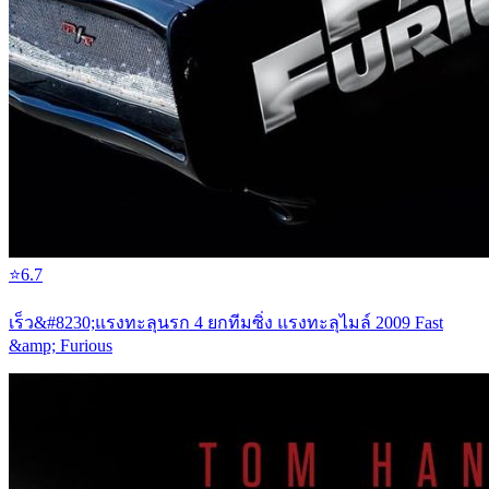
⭐
6.7
เร็ว&#8230;แรงทะลุนรก 4 ยกทีมซิ่ง แรงทะลุไมล์ 2009 Fast
&amp; Furious