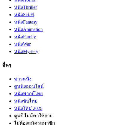
หนัง
Thriller
หนัง
Sci-Fi
หนัง
Fantasy
หนัง
Animation
หนัง
Family
หนัง
War
หนัง
Mystery
อื่นๆ
ข่าวหนัง
ดูหนังออนไลน์
หนังพากย์ไทย
หนังซับไทย
หนังใหม่ 2025
ดูฟรี ไม่มีค่าใช้จ่าย
ไม่ต้องสมัครสมาชิก