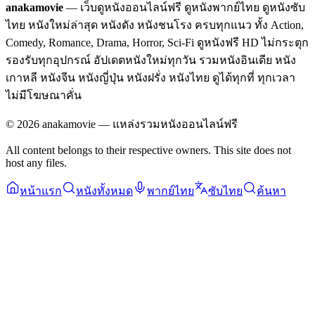
anakamovie
— เว็บดูหนังออนไลน์ฟรี ดูหนังพากย์ไทย ดูหนังซับ
ไทย หนังใหม่ล่าสุด หนังดัง หนังชนโรง ครบทุกแนว ทั้ง Action,
Comedy, Romance, Drama, Horror, Sci-Fi ดูหนังฟรี HD ไม่กระตุก
รองรับทุกอุปกรณ์ อัปเดตหนังใหม่ทุกวัน รวมหนังอินเดีย หนัง
เกาหลี หนังจีน หนังญี่ปุ่น หนังฝรั่ง หนังไทย ดูได้ทุกที่ ทุกเวลา
ไม่มีโฆษณาคั่น
©
2026
anakamovie — แหล่งรวมหนังออนไลน์ฟรี
All content belongs to their respective owners. This site does not
host any files.
หน้าแรก
หนังทั้งหมด
พากย์ไทย
ซับไทย
ค้นหา