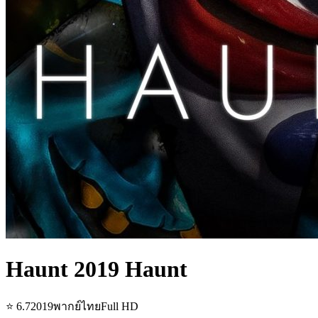
Haunt 2019 Haunt
⭐
6.7
2019
พากย์ไทย
Full HD