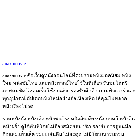
anakamovie
anakamovie คือเว็บดูหนังออนไลน์ที่รวบรวมหนังยอดนิยม หนัง
ใหม่ หนังซับไทย และหนังพากย์ไทยไว้ในที่เดียว รับชมได้ฟรี
ภาพคมชัด โหลดเร็ว ใช้งานง่าย รองรับมือถือ คอมพิวเตอร์ และ
ทุกอุปกรณ์ อัปเดตหนังใหม่อย่างต่อเนื่องเพื่อให้คุณไม่พลาด
หนังเรื่องโปรด
รวมหนังดัง หนังเด็ด หนังชนโรง หนังอินเดีย หนังเกาหลี หนังจีน
หนังฝรั่ง ดูได้ทันทีโดยไม่ต้องสมัครสมาชิก รองรับการดูบนมือ
ถือและแท็บเล็ต ระบบเล่นลื่น ไม่สะดุด ไม่มีโฆษณารบกวน