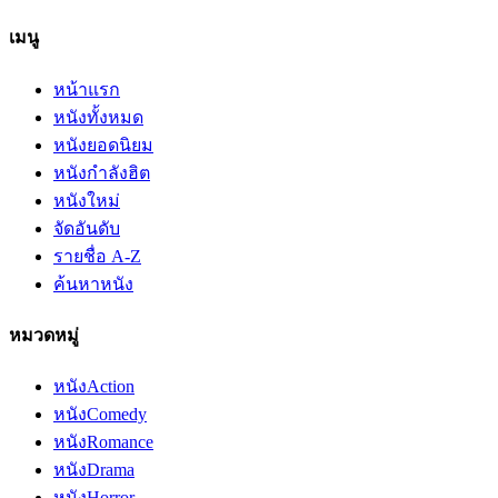
เมนู
หน้าแรก
หนังทั้งหมด
หนังยอดนิยม
หนังกำลังฮิต
หนังใหม่
จัดอันดับ
รายชื่อ A-Z
ค้นหาหนัง
หมวดหมู่
หนัง
Action
หนัง
Comedy
หนัง
Romance
หนัง
Drama
หนัง
Horror