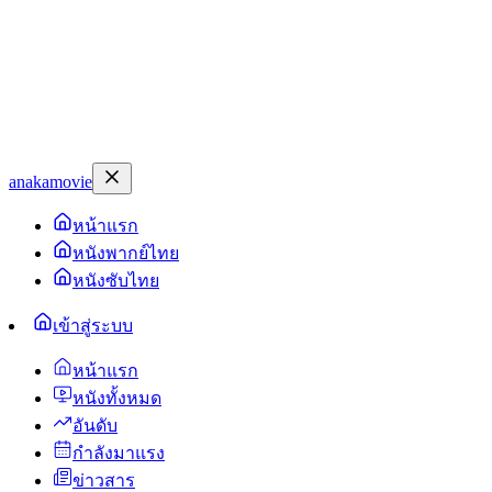
anakamovie
หน้าแรก
หนังพากย์ไทย
หนังซับไทย
เข้าสู่ระบบ
หน้าแรก
หนังทั้งหมด
อันดับ
กำลังมาแรง
ข่าวสาร