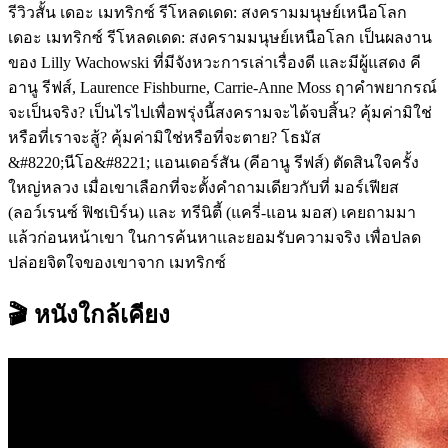
รีวิวสั้น เดอะ เมทริกซ์ รีโหลดเดด: สงครามมนุษย์เหนือโลก
เดอะ เมทริกซ์ รีโหลดเดด: สงครามมนุษย์เหนือโลก เป็นผลงาน
ของ Lilly Wachowski ที่มีจังหวะการเล่าเรื่องดี และมีผู้แสดง คี
อานู รีฟส์, Laurence Fishburne, Carrie-Anne Moss ฤาคำพยากรณ์
จะเป็นจริง? เป็นไรไปเพื่อพรุ่งนี้สงครามจะได้จบสิ้น? คุ้มค่ามิใช่
หรือที่เราจะสู้? คุ้มค่ามิใช่หรือที่จะตาย? โธมัส
&#8220;นีโอ&#8221; แอนเดอร์สัน (คีอานู รีฟส์) ตัดสินใจครั้ง
ใหญ่หลวง เมื่อเขาเลือกที่จะตั้งคำถามเดียวกับที่ มอร์เฟียส
(ลอว์เรนซ์ ฟิชเบิร์น) และ ทรีนิตี้ (แครี่-แอน มอส) เคยถามมา
แล้วก่อนหน้าเขา ในการค้นหาและยอมรับความจริง เพื่อปลด
ปล่อยจิตใจของเขาจาก เมทริกซ์
🎬 หนังใกล้เคียง