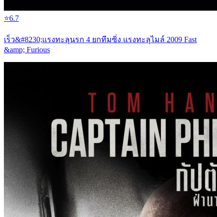
⭐
6.7
เร็ว&#8230;แรงทะลุนรก 4 ยกทีมซิ่ง แรงทะลุไมล์ 2009 Fast
&amp; Furious