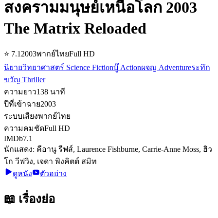
สงครามมนุษย์เหนือโลก 2003
The Matrix Reloaded
⭐
7.1
2003
พากย์ไทย
Full HD
นิยายวิทยาศาสตร์ Science Fiction
บู๊ Action
ผจญ Adventure
ระทึก
ขวัญ Thriller
ความยาว
138
นาที
ปีที่เข้าฉาย
2003
ระบบเสียง
พากย์ไทย
ความคมชัด
Full HD
IMDb
7.1
นักแสดง:
คีอานู รีฟส์, Laurence Fishburne, Carrie-Anne Moss, ฮิว
โก วีฟวิง, เจดา พิงคิตต์ สมิท
ดูหนัง
ตัวอย่าง
📖 เรื่องย่อ