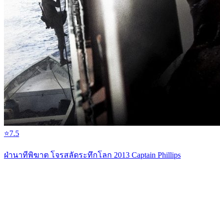
⭐
7.5
ฝ่านาทีพิฆาต โจรสลัดระทึกโลก 2013 Captain Phillips