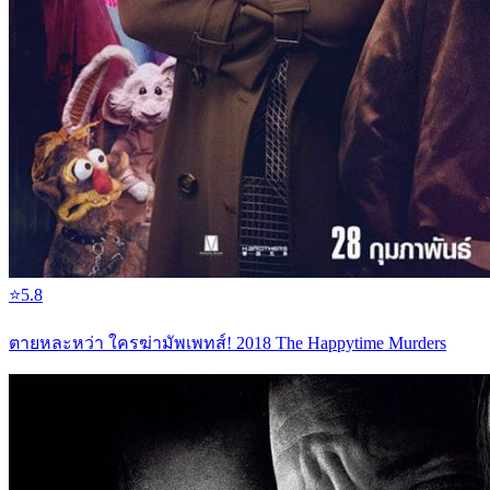
⭐
5.8
ตายหละหว่า ใครฆ่ามัพเพทส์! 2018 The Happytime Murders