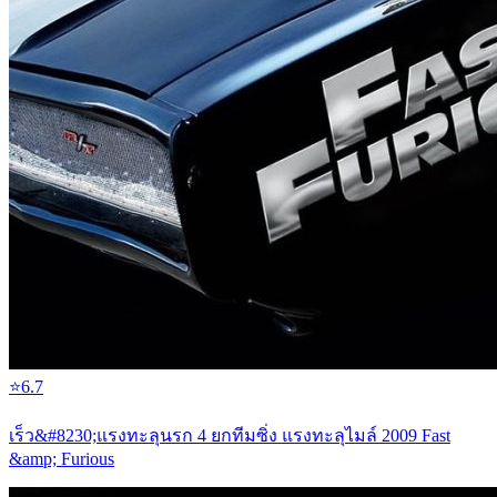
⭐
6.7
เร็ว&#8230;แรงทะลุนรก 4 ยกทีมซิ่ง แรงทะลุไมล์ 2009 Fast
&amp; Furious