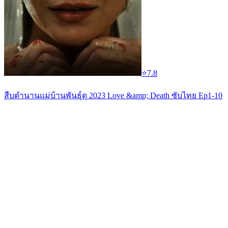
⭐
7.8
สืบตำนานแม่บ้านพันธุ์ดุ 2023 Love &amp; Death ซับไทย Ep1-10