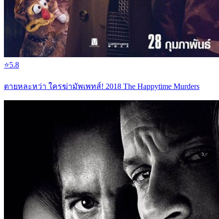
⭐
5.8
ตายหละหว่า ใครฆ่ามัพเพทส์! 2018 The Happytime Murders