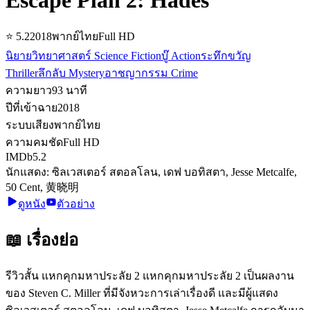
⭐
5.2
2018
พากย์ไทย
Full HD
นิยายวิทยาศาสตร์ Science Fiction
บู๊ Action
ระทึกขวัญ
Thriller
ลึกลับ Mystery
อาชญากรรม Crime
ความยาว
93
นาที
ปีที่เข้าฉาย
2018
ระบบเสียง
พากย์ไทย
ความคมชัด
Full HD
IMDb
5.2
นักแสดง:
ซิลเวสเตอร์ สตอลโลน, เดฟ บอทิสตา, Jesse Metcalfe,
50 Cent, 黄晓明
ดูหนัง
ตัวอย่าง
📖 เรื่องย่อ
รีวิวสั้น แหกคุกมหาประลัย 2 แหกคุกมหาประลัย 2 เป็นผลงาน
ของ Steven C. Miller ที่มีจังหวะการเล่าเรื่องดี และมีผู้แสดง