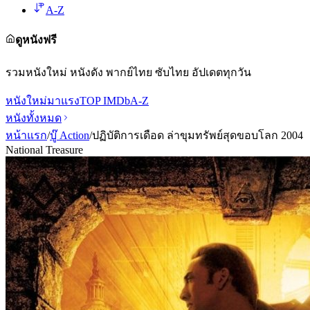
A-Z
ดูหนังฟรี
รวมหนังใหม่ หนังดัง พากย์ไทย ซับไทย อัปเดตทุกวัน
หนังใหม่
มาแรง
TOP IMDb
A-Z
หนังทั้งหมด
หน้าแรก
/
บู๊ Action
/
ปฏิบัติการเดือด ล่าขุมทรัพย์สุดขอบโลก 2004
National Treasure