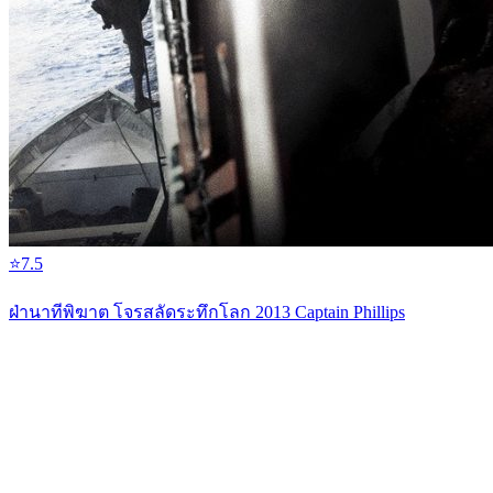
⭐
7.5
ฝ่านาทีพิฆาต โจรสลัดระทึกโลก 2013 Captain Phillips