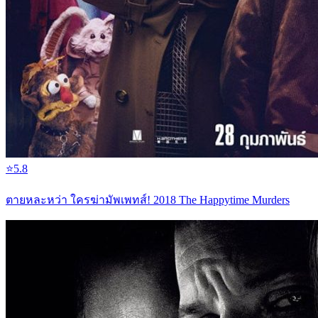
⭐
5.8
ตายหละหว่า ใครฆ่ามัพเพทส์! 2018 The Happytime Murders