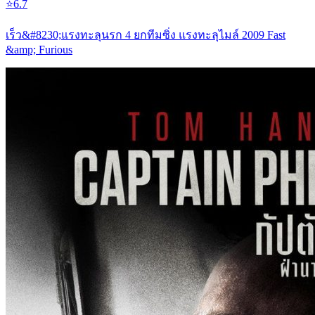
⭐
6.7
เร็ว&#8230;แรงทะลุนรก 4 ยกทีมซิ่ง แรงทะลุไมล์ 2009 Fast
&amp; Furious