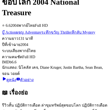
ขอบโลก 2004 National
Treasure
⭐
6.6
2004
พากย์ไทย
Full HD
บู๊ Action
ผจญ Adventure
ระทึกขวัญ Thriller
ลึกลับ Mystery
ความยาว
131
นาที
ปีที่เข้าฉาย
2004
ระบบเสียง
พากย์ไทย
ความคมชัด
Full HD
IMDb
6.6
นักแสดง:
นิโคลัส เคจ, Diane Kruger, Justin Bartha, Sean Bean,
จอน วอยต์
ดูหนัง
ตัวอย่าง
📖 เรื่องย่อ
รีวิวสั้น ปฏิบัติการเดือด ล่าขุมทรัพย์สุดขอบโลก ปฏิบัติการเดือด