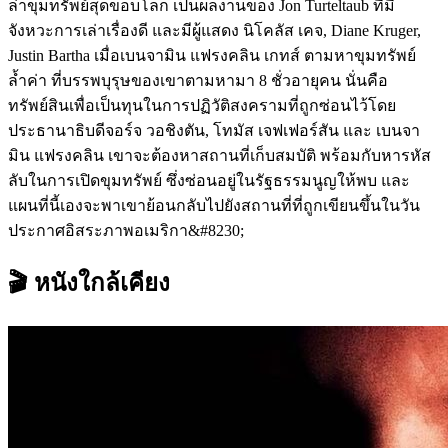
ล่าขุมทรัพย์สุดขอบโลก เป็นผลงานของ Jon Turteltaub ที่มี
จังหวะการเล่าเรื่องดี และมีผู้แสดง นิโคลัส เคจ, Diane Kruger,
Justin Bartha เมื่อเบนจามิน แฟรงคลิน เกทส์ ตามหาขุมทรัพย์
ล้ำค่า ที่บรรพบุรุษของเขาตามหามา 8 ชั่วอายุคน นั่นคือ
ทรัพย์สินเพื่อเป็นทุนในการปฏิวัติสงครามที่ถูกซ่อนไว้โดย
ประธานาธิบดีจอร์จ วอชิงตัน, โทมัส เจฟเฟอร์สัน และ เบนจา
มิน แฟรงคลิน เขาจะต้องหาสถานที่เก็บสมบัติ พร้อมกับหารหัส
ลับในการเปิดขุมทรัพย์ ซึ่งซ่อนอยู่ในรัฐธรรมนูญให้พบ และ
แผนที่นี้เองจะพาเขาย้อนกลับไปยังสถานที่ที่ถูกเขียนขึ้นในวัน
ประกาศอิสระภาพอเมริกา&#8230;
🎬 หนังใกล้เคียง