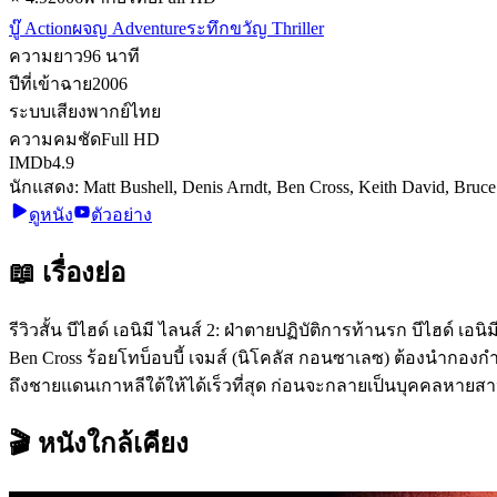
บู๊ Action
ผจญ Adventure
ระทึกขวัญ Thriller
ความยาว
96
นาที
ปีที่เข้าฉาย
2006
ระบบเสียง
พากย์ไทย
ความคมชัด
Full HD
IMDb
4.9
นักแสดง:
Matt Bushell, Denis Arndt, Ben Cross, Keith David, Bruc
ดูหนัง
ตัวอย่าง
📖 เรื่องย่อ
รีวิวสั้น บีไฮด์ เอนิมี ไลนส์ 2: ฝ่าตายปฏิบัติการท้านรก บีไฮด์ เอ
Ben Cross ร้อยโทบ็อบบี้ เจมส์ (นิโคลัส กอนซาเลซ) ต้องนำกอง
ถึงชายแดนเกาหลีใต้ให้ได้เร็วที่สุด ก่อนจะกลายเป็นบุคคลหาย
🎬 หนังใกล้เคียง