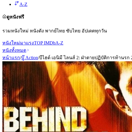
A-Z
ดูหนังฟรี
รวมหนังใหม่ หนังดัง พากย์ไทย ซับไทย อัปเดตทุกวัน
หนังใหม่
มาแรง
TOP IMDb
A-Z
หนังทั้งหมด
หน้าแรก
/
บู๊ Action
/
บีไฮด์ เอนิมี ไลนส์ 2: ฝ่าตายปฏิบัติการท้านรก 