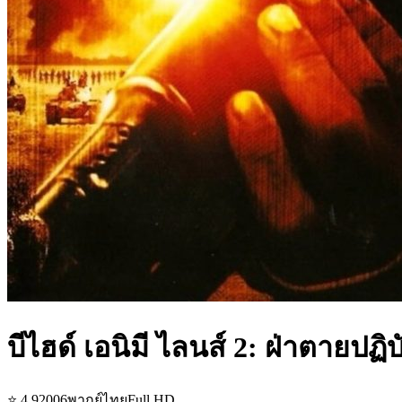
บีไฮด์ เอนิมี ไลนส์ 2: ฝ่าตายปฏ
⭐
4.9
2006
พากย์ไทย
Full HD