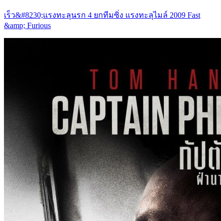
เร็ว&#8230;แรงทะลุนรก 4 ยกทีมซิ่ง แรงทะลุไมล์ 2009 Fast
&amp; Furious