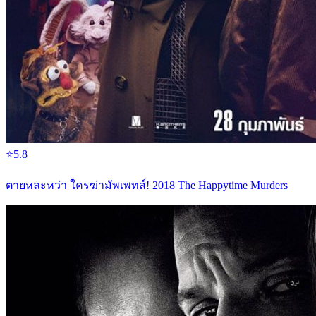
⭐
5.8
ตายหละหว่า ใครฆ่ามัพเพทส์! 2018 The Happytime Murders