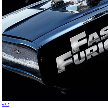
⭐
6.7