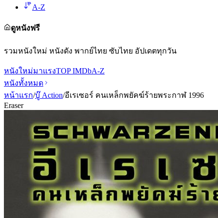
A-Z
ดูหนังฟรี
รวมหนังใหม่ หนังดัง พากย์ไทย ซับไทย อัปเดตทุกวัน
หนังใหม่
มาแรง
TOP IMDb
A-Z
หนังทั้งหมด
หน้าแรก
/
บู๊ Action
/
อีเรเซอร์ คนเหล็กพยัคฆ์ร้ายพระกาฬ 1996
Eraser