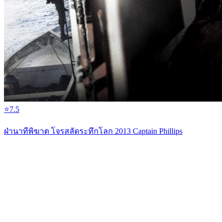
⭐
7.5
ฝ่านาทีพิฆาต โจรสลัดระทึกโลก 2013 Captain Phillips