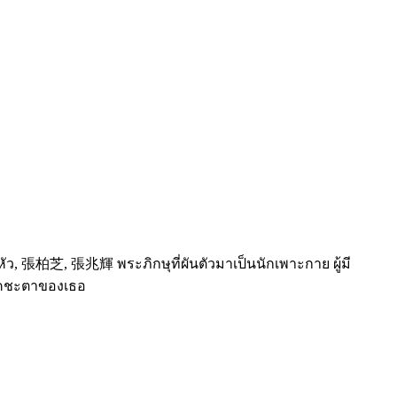
หัว, 張柏芝, 張兆輝 พระภิกษุที่ผันตัวมาเป็นนักเพาะกาย ผู้มี
ชคชะตาของเธอ