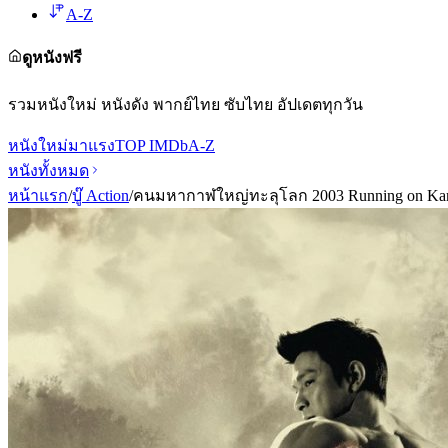
A-Z
ดูหนังฟรี
รวมหนังใหม่ หนังดัง พากย์ไทย ซับไทย อัปเดตทุกวัน
หนังใหม่
มาแรง
TOP IMDb
A-Z
หนังทั้งหมด
หน้าแรก
/
บู๊ Action
/
คนมหากาฬใหญ่ทะลุโลก 2003 Running on Ka