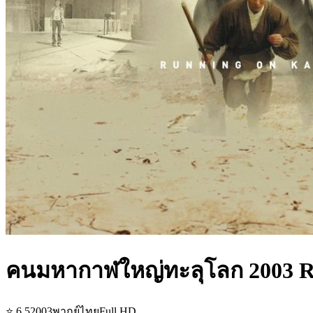
คนมหากาฬใหญ่ทะลุโลก 2003 R
⭐
6.5
2003
พากย์ไทย
Full HD