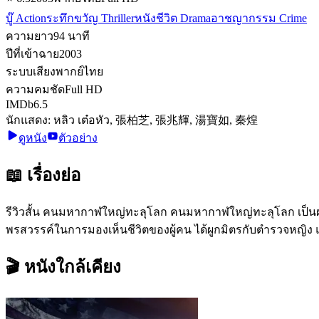
บู๊ Action
ระทึกขวัญ Thriller
หนังชีวิต Drama
อาชญากรรม Crime
ความยาว
94
นาที
ปีที่เข้าฉาย
2003
ระบบเสียง
พากย์ไทย
ความคมชัด
Full HD
IMDb
6.5
นักแสดง:
หลิว เต๋อหัว, 張柏芝, 張兆輝, 湯寶如, 秦煌
ดูหนัง
ตัวอย่าง
📖 เรื่องย่อ
รีวิวสั้น คนมหากาฬใหญ่ทะลุโลก คนมหากาฬใหญ่ทะลุโลก เป็นผลง
พรสวรรค์ในการมองเห็นชีวิตของผู้คน ได้ผูกมิตรกับตำรวจห
🎬 หนังใกล้เคียง