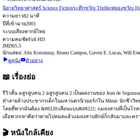
นิยายวิทยาศาสตร์ Science Fiction
ระทึกขวัญ Thriller
สยองขวัญ Ho
ความยาว
82
นาที
ปีที่เข้าฉาย
2001
ระบบเสียง
พากย์ไทย
ความคมชัด
Full HD
IMDb
5.3
นักแสดง:
Alix Koromzay, Bruno Campos, Gaven E. Lucas, Will Est
ดูหนัง
ตัวอย่าง
📖 เรื่องย่อ
รีวิวสั้น อสูรสูบคน 2 อสูรสูบคน 2 เป็นผลงานของ Jean de Segonza
ทำลายล้างประชากรเด็กในมหานครนิวยอร์กใน Mimic นักชีววิทยา
โดยที่พวกมันต้อง &#8220;เลียนแบบ&#8221; แมลงสาบที่เป็นโรค
เมื่อพวกเขาคิดว่าตายไปหมดแล้วแมลงสาบยักษ์ก็กลับมาและคราวนี
🎬 หนังใกล้เคียง