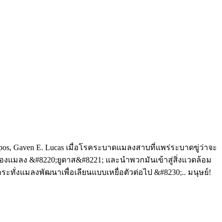
Campos, Gaven E. Lucas เมื่อโรคระบาดแมลงสาบที่แพร่ระบาดขู่ว่าจะ
งแมลง &#8220;ยูดาส&#8221; และนำพวกมันเข้าสู่สิ่งแวดล้อม
ั่งแมลงพัฒนาเพื่อเลียนแบบเหยื่อตัวต่อไป &#8230;.. มนุษย์!