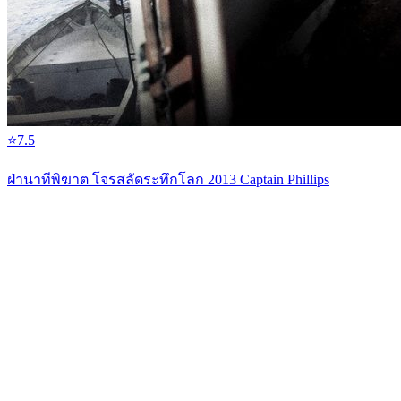
⭐
7.5
ฝ่านาทีพิฆาต โจรสลัดระทึกโลก 2013 Captain Phillips