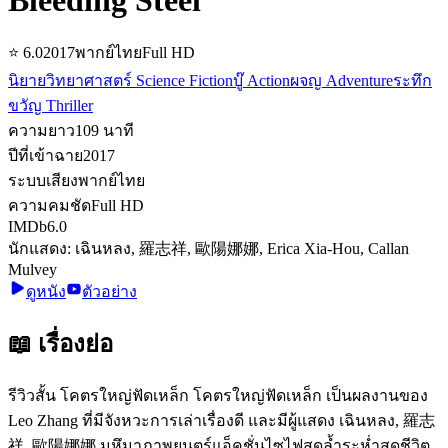
⭐
6.0
2017
พากย์ไทย
Full HD
นิยายวิทยาศาสตร์ Science Fiction
บู๊ Action
ผจญ Adventure
ระทึก
ขวัญ Thriller
ความยาว
109
นาที
ปีที่เข้าฉาย
2017
ระบบเสียง
พากย์ไทย
ความคมชัด
Full HD
IMDb
6.0
นักแสดง:
เฉินหลง, 羅志祥, 歐陽娜娜, Erica Xia-Hou, Callan
Mulvey
ดูหนัง
ตัวอย่าง
📖 เรื่องย่อ
รีวิวสั้น โคตรใหญ่ฟัดเหล็ก โคตรใหญ่ฟัดเหล็ก เป็นผลงานของ
Leo Zhang ที่มีจังหวะการเล่าเรื่องดี และมีผู้แสดง เฉินหลง, 羅志
祥, 歐陽娜娜 มหึมาภาพยนตร์แอ็คชั่นไซไฟสุดล้ำระห่ำสุดชีวิต