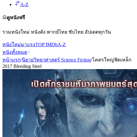
A-Z
ดูหนังฟรี
รวมหนังใหม่ หนังดัง พากย์ไทย ซับไทย อัปเดตทุกวัน
หนังใหม่
มาแรง
TOP IMDb
A-Z
หนังทั้งหมด
หน้าแรก
/
นิยายวิทยาศาสตร์ Science Fiction
/
โคตรใหญ่ฟัดเหล็ก
2017 Bleeding Steel