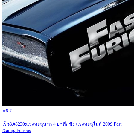
⭐
6.7
เร็ว&#8230;แรงทะลุนรก 4 ยกทีมซิ่ง แรงทะลุไมล์ 2009 Fast
&amp; Furious