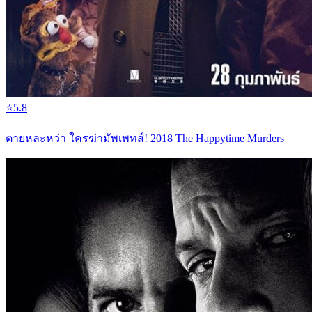
⭐
5.8
ตายหละหว่า ใครฆ่ามัพเพทส์! 2018 The Happytime Murders