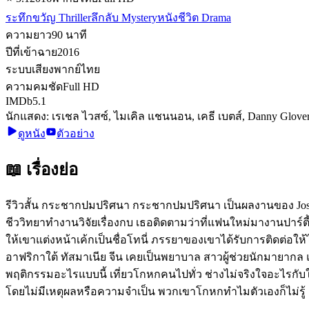
ระทึกขวัญ Thriller
ลึกลับ Mystery
หนังชีวิต Drama
ความยาว
90
นาที
ปีที่เข้าฉาย
2016
ระบบเสียง
พากย์ไทย
ความคมชัด
Full HD
IMDb
5.1
นักแสดง:
เรเชล ไวสซ์, ไมเคิล แชนนอน, เคธี เบตส์, Danny Glover
ดูหนัง
ตัวอย่าง
📖 เรื่องย่อ
รีวิวสั้น กระชากปมปริศนา กระชากปมปริศนา เป็นผลงานของ Joshua 
ชีววิทยาทำงานวิจัยเรื่องกบ เธอติดตามว่าที่แฟนใหม่มางานปาร์ต
ให้เขาแต่งหน้าเค้กเป็นชื่อโทนี่ ภรรยาของเขาได้รับการติดต่อให้
อาฟริกาใต้ ทัสมาเนีย จีน เคยเป็นพยาบาล สาวผู้ช่วยนักมายากล แล
พฤติกรรมอะไรแบบนี้ เที่ยวโกหกคนไปทั่ว ช่างไม่จริงใจอะไรกับใค
โดยไม่มีเหตุผลหรือความจำเป็น พวกเขาโกหกทำไมตัวเองก็ไม่รู้ แ