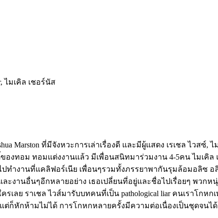
, ไมเคิล เชอร์นัส
Marston ที่มีจังหวะการเล่าเรื่องดี และมีผู้แสดง เรเชล ไวสซ์, ไ
ี้ของทอม ทอมแต่งงานแล้ว มีเพื่อนสนิทมาร่วมงาน 4-5คน ไมเคิล แ
ไปทำงานที่แคลิฟอร์เนีย เพื่อนๆรวมทั้งภรรยาพากันรุมล้อมอลิซ อลิ
ะงานอื่นๆอีกหลายอย่าง เธอเปลี่ยนที่อยู่และชื่อไปเรื่อยๆ พวกหนุ
รเลย ราเชล ไวส์มารับบทคนที่เป็น pathological liar คนเราโกหกเพร
ต่ก็หักห้ามไม่ได้ การโกหกหลายครั้งมีความต่อเนื่องเป็นชุดจนได้