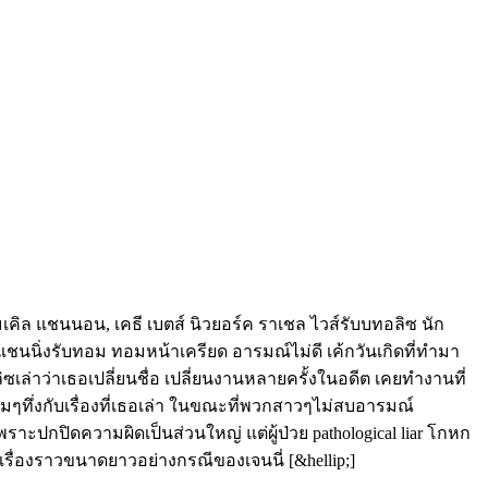
มเคิล แชนนอน, เคธี เบตส์ นิวยอร์ค ราเชล ไวส์รับบทอลิซ นัก
ชนนิ่งรับทอม ทอมหน้าเครียด อารมณ์ไม่ดี เค้กวันเกิดที่ทำมา
ซเล่าว่าเธอเปลี่ยนชื่อ เปลี่ยนงานหลายครั้งในอดีต เคยทำงานที่
่มๆทึ่งกับเรื่องที่เธอเล่า ในขณะที่พวกสาวๆไม่สบอารมณ์
าะปกปิดความผิดเป็นส่วนใหญ่ แต่ผู้ป่วย pathological liar โกหก
เรื่องราวขนาดยาวอย่างกรณีของเจนนี่ [&hellip;]