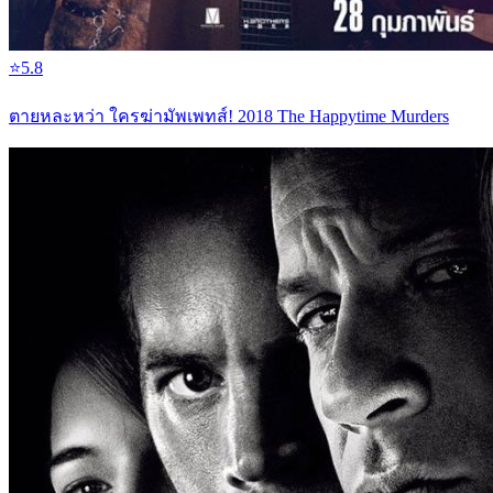
⭐
5.8
ตายหละหว่า ใครฆ่ามัพเพทส์! 2018 The Happytime Murders