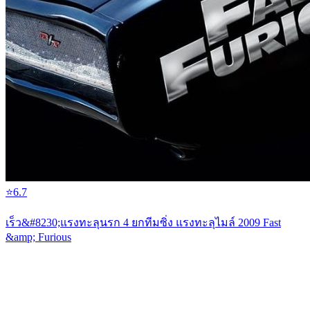
⭐
6.7
เร็ว&#8230;แรงทะลุนรก 4 ยกทีมซิ่ง แรงทะลุไมล์ 2009 Fast
&amp; Furious