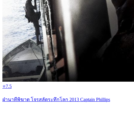
⭐
7.5
ฝ่านาทีพิฆาต โจรสลัดระทึกโลก 2013 Captain Phillips