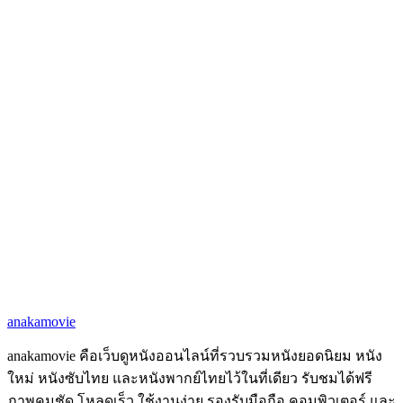
anakamovie
anakamovie คือเว็บดูหนังออนไลน์ที่รวบรวมหนังยอดนิยม หนัง
ใหม่ หนังซับไทย และหนังพากย์ไทยไว้ในที่เดียว รับชมได้ฟรี
ภาพคมชัด โหลดเร็ว ใช้งานง่าย รองรับมือถือ คอมพิวเตอร์ และ