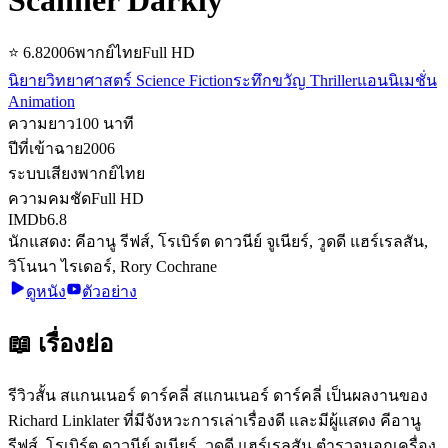
⭐
6.8
2006
พากย์ไทย
Full HD
นิยายวิทยาศาสตร์ Science Fiction
ระทึกขวัญ Thriller
แอนนิเมชั่น
Animation
ความยาว
100
นาที
ปีที่เข้าฉาย
2006
ระบบเสียง
พากย์ไทย
ความคมชัด
Full HD
IMDb
6.8
นักแสดง:
คีอานู รีฟส์, โรเบิร์ต ดาวนีย์ จูเนียร์, วูดดี แฮร์เรลสัน,
วิโนนา ไรเดอร์, Rory Cochrane
ดูหนัง
ตัวอย่าง
📖 เรื่องย่อ
รีวิวสั้น สแกนเนอร์ ดาร์คลี่ สแกนเนอร์ ดาร์คลี่ เป็นผลงานของ
Richard Linklater ที่มีจังหวะการเล่าเรื่องดี และมีผู้แสดง คีอานู
รีฟส์, โรเบิร์ต ดาวนีย์ จูเนียร์, วูดดี แฮร์เรลสัน ตำรวจนอกเครื่อง