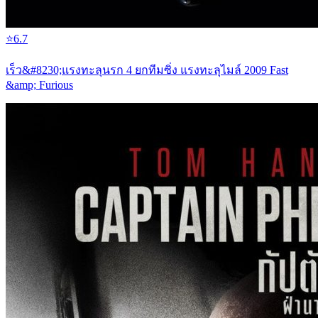
⭐
6.7
เร็ว&#8230;แรงทะลุนรก 4 ยกทีมซิ่ง แรงทะลุไมล์ 2009 Fast
&amp; Furious