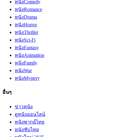
หนัง
Comedy
หนัง
Romance
หนัง
Drama
หนัง
Horror
หนัง
Thriller
หนัง
Sci-Fi
หนัง
Fantasy
หนัง
Animation
หนัง
Family
หนัง
War
หนัง
Mystery
อื่นๆ
ข่าวหนัง
ดูหนังออนไลน์
หนังพากย์ไทย
หนังซับไทย