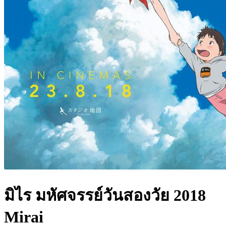
มิไร มหัศจรรย์วันสองวัย 2018
Mirai