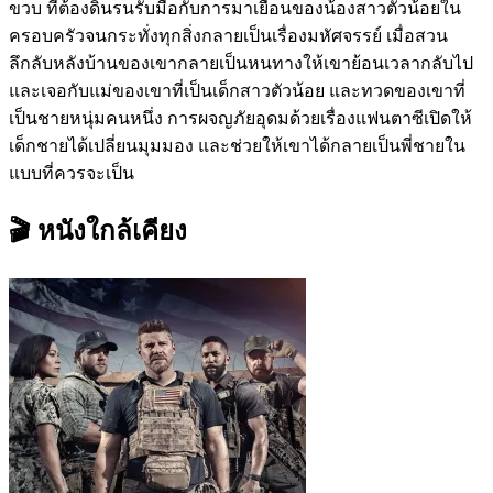
ขวบ ที่ต้องดิ้นรนรับมือกับการมาเยือนของน้องสาวตัวน้อยใน
ครอบครัวจนกระทั่งทุกสิ่งกลายเป็นเรื่องมหัศจรรย์ เมื่อสวน
ลึกลับหลังบ้านของเขากลายเป็นหนทางให้เขาย้อนเวลากลับไป
และเจอกับแม่ของเขาที่เป็นเด็กสาวตัวน้อย และทวดของเขาที่
เป็นชายหนุ่มคนหนึ่ง การผจญภัยอุดมด้วยเรื่องแฟนตาซีเปิดให้
เด็กชายได้เปลี่ยนมุมมอง และช่วยให้เขาได้กลายเป็นพี่ชายใน
แบบที่ควรจะเป็น
🎬 หนังใกล้เคียง