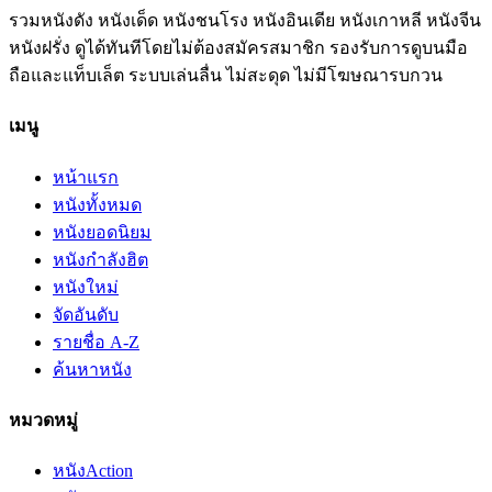
รวมหนังดัง หนังเด็ด หนังชนโรง หนังอินเดีย หนังเกาหลี หนังจีน
หนังฝรั่ง ดูได้ทันทีโดยไม่ต้องสมัครสมาชิก รองรับการดูบนมือ
ถือและแท็บเล็ต ระบบเล่นลื่น ไม่สะดุด ไม่มีโฆษณารบกวน
เมนู
หน้าแรก
หนังทั้งหมด
หนังยอดนิยม
หนังกำลังฮิต
หนังใหม่
จัดอันดับ
รายชื่อ A-Z
ค้นหาหนัง
หมวดหมู่
หนัง
Action