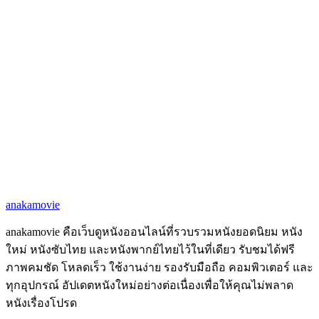
anakamovie
anakamovie คือเว็บดูหนังออนไลน์ที่รวบรวมหนังยอดนิยม หนัง
ใหม่ หนังซับไทย และหนังพากย์ไทยไว้ในที่เดียว รับชมได้ฟรี
ภาพคมชัด โหลดเร็ว ใช้งานง่าย รองรับมือถือ คอมพิวเตอร์ และ
ทุกอุปกรณ์ อัปเดตหนังใหม่อย่างต่อเนื่องเพื่อให้คุณไม่พลาด
หนังเรื่องโปรด