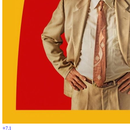
⭐
7.1