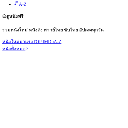
A-Z
ดูหนังฟรี
รวมหนังใหม่ หนังดัง พากย์ไทย ซับไทย อัปเดตทุกวัน
หนังใหม่
มาแรง
TOP IMDb
A-Z
หนังทั้งหมด