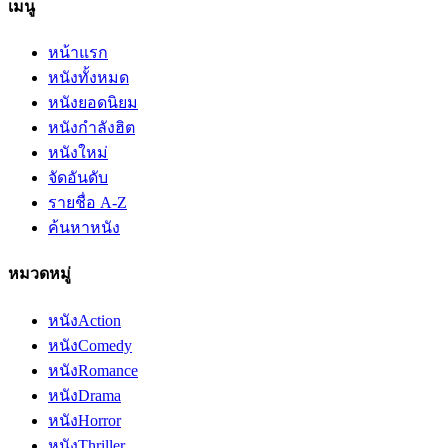
เมนู
หน้าแรก
หนังทั้งหมด
หนังยอดนิยม
หนังกำลังฮิต
หนังใหม่
จัดอันดับ
รายชื่อ A-Z
ค้นหาหนัง
หมวดหมู่
หนัง
Action
หนัง
Comedy
หนัง
Romance
หนัง
Drama
หนัง
Horror
หนัง
Thriller