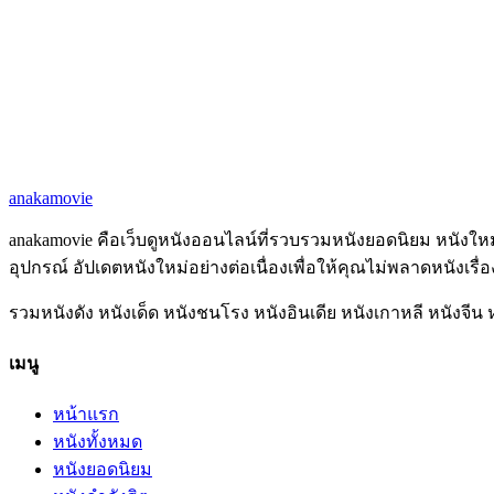
anakamovie
anakamovie คือเว็บดูหนังออนไลน์ที่รวบรวมหนังยอดนิยม หนังใหม
อุปกรณ์ อัปเดตหนังใหม่อย่างต่อเนื่องเพื่อให้คุณไม่พลาดหนังเรื
รวมหนังดัง หนังเด็ด หนังชนโรง หนังอินเดีย หนังเกาหลี หนังจีน
เมนู
หน้าแรก
หนังทั้งหมด
หนังยอดนิยม