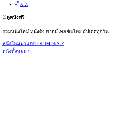
A-Z
ดูหนังฟรี
รวมหนังใหม่ หนังดัง พากย์ไทย ซับไทย อัปเดตทุกวัน
หนังใหม่
มาแรง
TOP IMDb
A-Z
หนังทั้งหมด