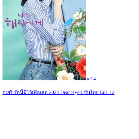
⭐
7.4
ฮเยรี รักนี้มีไว้เพื่อเธอ 2024 Dear Hyeri ซับไทย Ep1-12