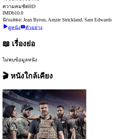
ความคมชัด
HD
IMDb
10.0
นักแสดง:
Jean Byron, Amzie Strickland, Sam Edwards
ดูหนัง
ตัวอย่าง
📖 เรื่องย่อ
ไม่พบข้อมูลหนัง
🎬 หนังใกล้เคียง