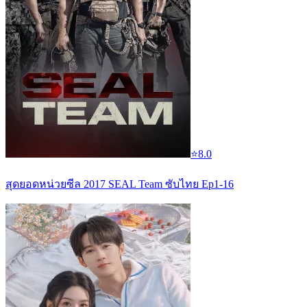
⭐
8.0
สุดยอดหน่วยซีล 2017 SEAL Team ซับไทย Ep1-16