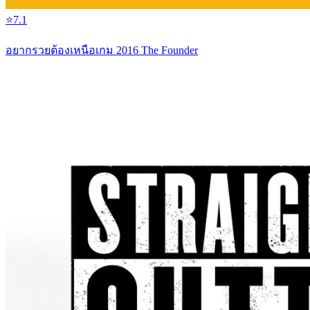
⭐
7.1
อยากรวยต้องเหนือเกม 2016 The Founder