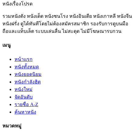
หนังเรื่องโปรด
รวมหนังดัง หนังเด็ด หนังชนโรง หนังอินเดีย หนังเกาหลี หนังจีน
หนังฝรั่ง ดูได้ทันทีโดยไม่ต้องสมัครสมาชิก รองรับการดูบนมือ
ถือและแท็บเล็ต ระบบเล่นลื่น ไม่สะดุด ไม่มีโฆษณารบกวน
เมนู
หน้าแรก
หนังทั้งหมด
หนังยอดนิยม
หนังกำลังฮิต
หนังใหม่
จัดอันดับ
รายชื่อ A-Z
ค้นหาหนัง
หมวดหมู่