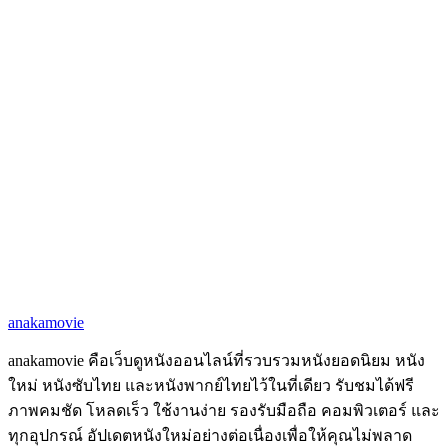
anakamovie
anakamovie คือเว็บดูหนังออนไลน์ที่รวบรวมหนังยอดนิยม หนัง
ใหม่ หนังซับไทย และหนังพากย์ไทยไว้ในที่เดียว รับชมได้ฟรี
ภาพคมชัด โหลดเร็ว ใช้งานง่าย รองรับมือถือ คอมพิวเตอร์ และ
ทุกอุปกรณ์ อัปเดตหนังใหม่อย่างต่อเนื่องเพื่อให้คุณไม่พลาด