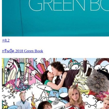
⭐
8.2
กรีนบุ๊ค 2018 Green Book