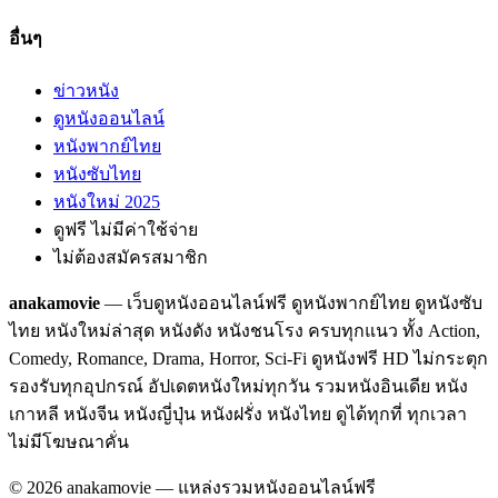
อื่นๆ
ข่าวหนัง
ดูหนังออนไลน์
หนังพากย์ไทย
หนังซับไทย
หนังใหม่ 2025
ดูฟรี ไม่มีค่าใช้จ่าย
ไม่ต้องสมัครสมาชิก
anakamovie
— เว็บดูหนังออนไลน์ฟรี ดูหนังพากย์ไทย ดูหนังซับ
ไทย หนังใหม่ล่าสุด หนังดัง หนังชนโรง ครบทุกแนว ทั้ง Action,
Comedy, Romance, Drama, Horror, Sci-Fi ดูหนังฟรี HD ไม่กระตุก
รองรับทุกอุปกรณ์ อัปเดตหนังใหม่ทุกวัน รวมหนังอินเดีย หนัง
เกาหลี หนังจีน หนังญี่ปุ่น หนังฝรั่ง หนังไทย ดูได้ทุกที่ ทุกเวลา
ไม่มีโฆษณาคั่น
©
2026
anakamovie — แหล่งรวมหนังออนไลน์ฟรี