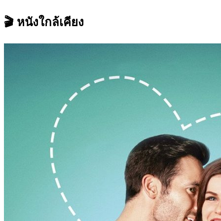
🎬 หนังใกล้เคียง