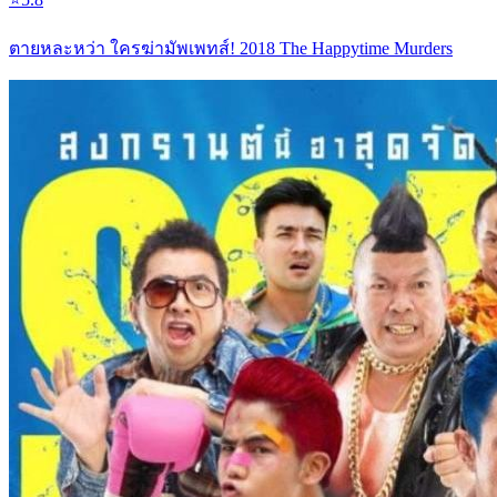
ตายหละหว่า ใครฆ่ามัพเพทส์! 2018 The Happytime Murders