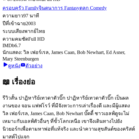
ครอบครัว Family
จินตนาการ Fantasy
ตลก Comedy
ความยาว
97
นาที
ปีที่เข้าฉาย
2003
ระบบเสียง
พากย์ไทย
ความคมชัด
Full HD
IMDb
6.7
นักแสดง:
วิล เฟอร์เรล, James Caan, Bob Newhart, Ed Asner,
Mary Steenburgen
ดูหนัง
ตัวอย่าง
📖 เรื่องย่อ
รีวิวสั้น ปาฏิหาริย์เทวดาตัวบิ๊ก ปาฏิหาริย์เทวดาตัวบิ๊ก เป็นผล
งานของ จอน แฟฟโรว์ ที่มีจังหวะการเล่าเรื่องดี และมีผู้แสดง
วิล เฟอร์เรล, James Caan, Bob Newhart บั๊ดดี้ ชาวเอลฟ์ดูจะไม่
เหมาะกับเอลฟ์ตัวอื่นๆ ที่ขั้วโลกเหนือ เขาจึงเดินทางไปยัง
นิวยอร์กเพื่อตามหาพ่อที่แท้จริง และนำความสุขสันต์ของคริสต์
มาสต์ไปแจก