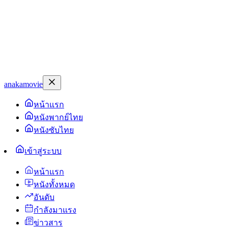
anakamovie
หน้าแรก
หนังพากย์ไทย
หนังซับไทย
เข้าสู่ระบบ
หน้าแรก
หนังทั้งหมด
อันดับ
กำลังมาแรง
ข่าวสาร