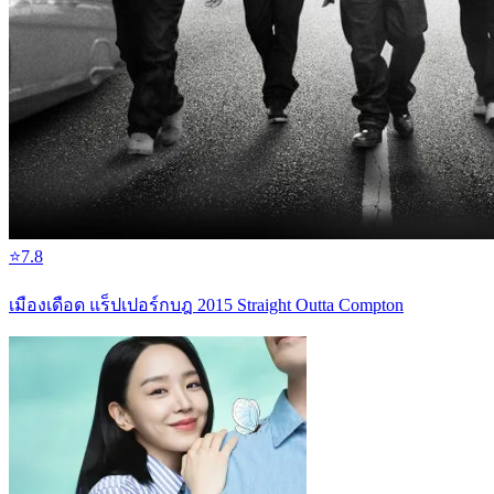
⭐
7.8
เมืองเดือด แร็ปเปอร์กบฎ 2015 Straight Outta Compton