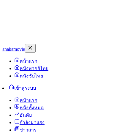
anakamovie
หน้าแรก
หนังพากย์ไทย
หนังซับไทย
เข้าสู่ระบบ
หน้าแรก
หนังทั้งหมด
อันดับ
กำลังมาแรง
ข่าวสาร