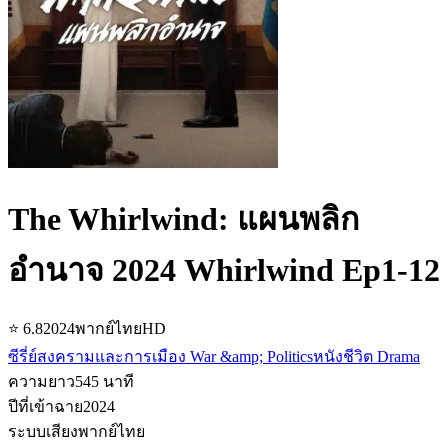
The Whirlwind: แผนพลิก
อำนาจ 2024 Whirlwind Ep1-12
⭐
6.8
2024
พากย์ไทย
HD
ซีรี่ย์
สงครามและการเมือง War &amp; Politics
หนังชีวิต Drama
ความยาว
545
นาที
ปีที่เข้าฉาย
2024
ระบบเสียง
พากย์ไทย