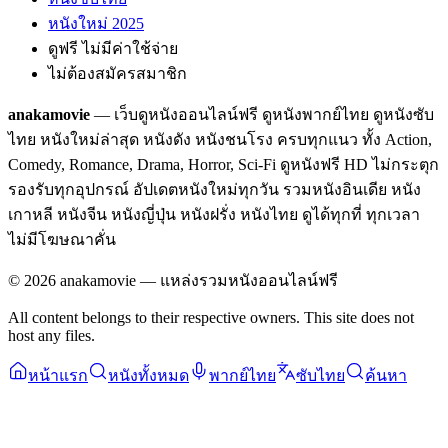
หนังใหม่ 2025
ดูฟรี ไม่มีค่าใช้จ่าย
ไม่ต้องสมัครสมาชิก
anakamovie
— เว็บดูหนังออนไลน์ฟรี ดูหนังพากย์ไทย ดูหนังซับ
ไทย หนังใหม่ล่าสุด หนังดัง หนังชนโรง ครบทุกแนว ทั้ง Action,
Comedy, Romance, Drama, Horror, Sci-Fi ดูหนังฟรี HD ไม่กระตุก
รองรับทุกอุปกรณ์ อัปเดตหนังใหม่ทุกวัน รวมหนังอินเดีย หนัง
เกาหลี หนังจีน หนังญี่ปุ่น หนังฝรั่ง หนังไทย ดูได้ทุกที่ ทุกเวลา
ไม่มีโฆษณาคั่น
©
2026
anakamovie — แหล่งรวมหนังออนไลน์ฟรี
All content belongs to their respective owners. This site does not
host any files.
หน้าแรก
หนังทั้งหมด
พากย์ไทย
ซับไทย
ค้นหา