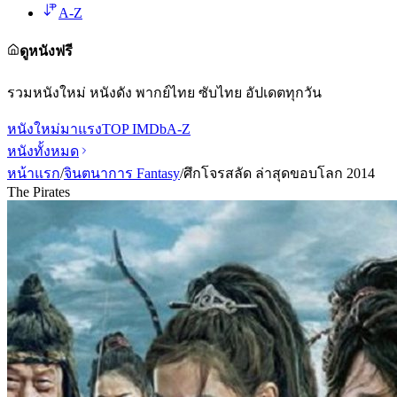
A-Z
ดูหนังฟรี
รวมหนังใหม่ หนังดัง พากย์ไทย ซับไทย อัปเดตทุกวัน
หนังใหม่
มาแรง
TOP IMDb
A-Z
หนังทั้งหมด
หน้าแรก
/
จินตนาการ Fantasy
/
ศึกโจรสลัด ล่าสุดขอบโลก 2014
The Pirates