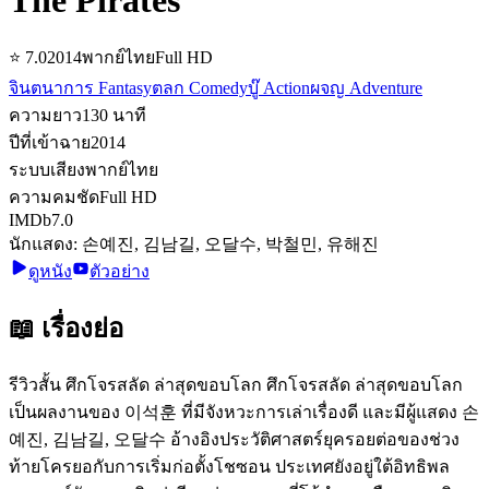
⭐
7.0
2014
พากย์ไทย
Full HD
จินตนาการ Fantasy
ตลก Comedy
บู๊ Action
ผจญ Adventure
ความยาว
130
นาที
ปีที่เข้าฉาย
2014
ระบบเสียง
พากย์ไทย
ความคมชัด
Full HD
IMDb
7.0
นักแสดง:
손예진, 김남길, 오달수, 박철민, 유해진
ดูหนัง
ตัวอย่าง
📖 เรื่องย่อ
รีวิวสั้น ศึกโจรสลัด ล่าสุดขอบโลก ศึกโจรสลัด ล่าสุดขอบโลก
เป็นผลงานของ 이석훈 ที่มีจังหวะการเล่าเรื่องดี และมีผู้แสดง 손
예진, 김남길, 오달수 อ้างอิงประวัติศาสตร์ยุครอยต่อของช่วง
ท้ายโครยอกับการเริ่มก่อตั้งโชซอน ประเทศยังอยู่ใต้อิทธิพล