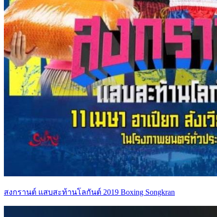
สงกรานต์ แสบสะท้านโลกันต์ 2019 Boxing Songkran