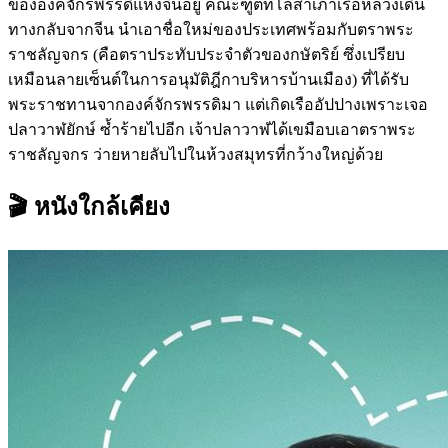
ขององค์จักรพรรดิแห่งจีนอยู่ คณะฑูตที่โล้สำเภาเรือหลวงเดิน
ทางกลับจากจีน นำเอาชื่อใหม่ของประเทศพร้อมกับตราพระ
ราชลัญจกร (คือตราประทับประจำตัวของกษัตริย์ ซึ่งเปรียบ
เหมือนลายเซ็นต์ในการอนุมัติฎีกาบริหารบ้านเมือง) ที่ได้รับ
พระราชทานจากองค์จักรพรรดิมา แต่เกิดเรืออัปปางเพราะเจอ
ปลาวาฬยักษ์ ซ้ำร้ายไปอีก เจ้าปลาวาฬได้เขมือบเอาตราพระ
ราชลัญจกร ว่ายหายลับไปในห้วงสมุทรที่กว้างใหญ่ด้วย
🎬 หนังใกล้เคียง