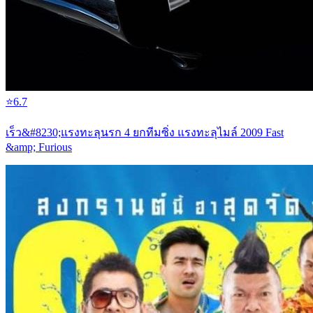
⭐
6.7
เร็ว&#8230;แรงทะลุนรก 4 ยกทีมซิ่ง แรงทะลุไมล์ 2009 Fast
&amp; Furious