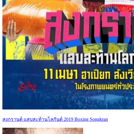
สงกรานต์ แสบสะท้านโลกันต์ 2019 Boxing Songkran