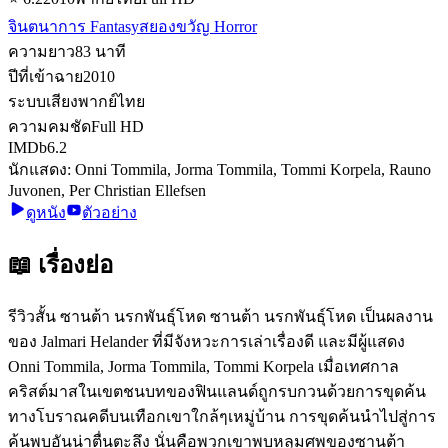
จินตนาการ Fantasy
สยองขวัญ Horror
ความยาว
83
นาที
ปีที่เข้าฉาย
2010
ระบบเสียง
พากย์ไทย
ความคมชัด
Full HD
IMDb
6.2
นักแสดง:
Onni Tommila, Jorma Tommila, Tommi Korpela, Rauno
Juvonen, Per Christian Ellefsen
ดูหนัง
ตัวอย่าง
📖 เรื่องย่อ
รีวิวสั้น ซานต้า นรกพันธุ์โหด ซานต้า นรกพันธุ์โหด เป็นผลงาน
ของ Jalmari Helander ที่มีจังหวะการเล่าเรื่องดี และมีผู้แสดง
Onni Tommila, Jorma Tommila, Tommi Korpela เมื่อเทศกาล
คริสต์มาสในเขตชนบทของฟินแลนด์ถูกรบกวนด้วยการขุดค้น
ทางโบราณคดีบนเทือกเขาใกล้ๆเหมู่บ้าน การขุดค้นนำไปสู่การ
ค้นพบอันน่าตื่นตะลึง นั่นคือพวกเขาพบหลุมศพของซานต้า