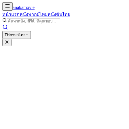
anakamovie
หน้าแรก
หนังพากย์ไทย
หนังซับไทย
TH
ภาษาไทย