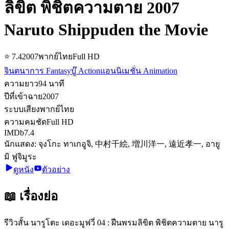
ลิขิต พิชิตความตาย 2007
Naruto Shippuden the Movie
⭐
7.4
2007
พากย์ไทย
Full HD
จินตนาการ Fantasy
บู๊ Action
แอนนิเมชั่น Animation
ความยาว
94
นาที
ปีที่เข้าฉาย
2007
ระบบเสียง
พากย์ไทย
ความคมชัด
Full HD
IMDb
7.4
นักแสดง:
จุงโกะ ทาเกอูจิ, 中村千絵, 増川洋一, 遠近孝一, อายู
มิ ฟูจิมูระ
ดูหนัง
ตัวอย่าง
📖 เรื่องย่อ
รีวิวสั้น นารูโตะ เดอะมูฟวี่ 04 : ฝืนพรมลิขิต พิชิตความตาย นารู