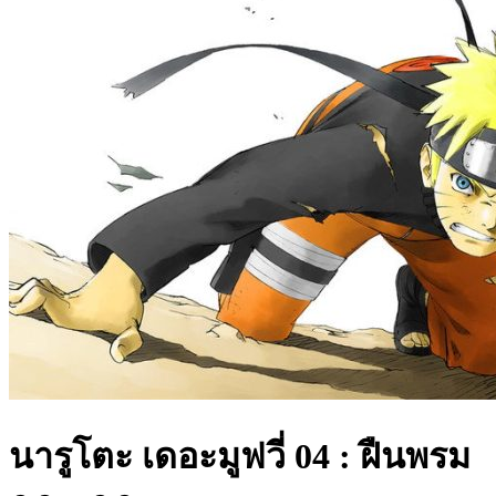
นารูโตะ เดอะมูฟวี่ 04 : ฝืนพรม