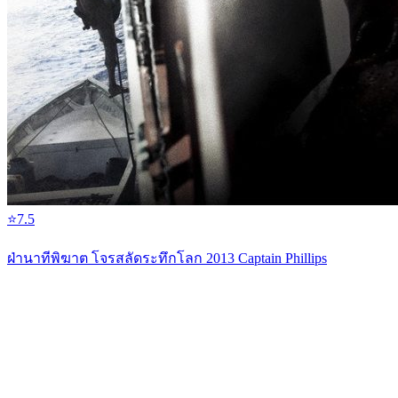
⭐
7.5
ฝ่านาทีพิฆาต โจรสลัดระทึกโลก 2013 Captain Phillips