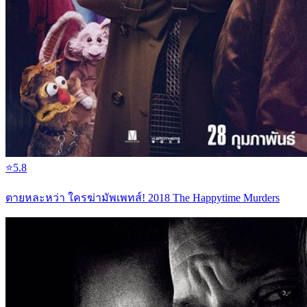
⭐
5.8
ตายหละหว่า ใครฆ่ามัพเพทส์! 2018 The Happytime Murders