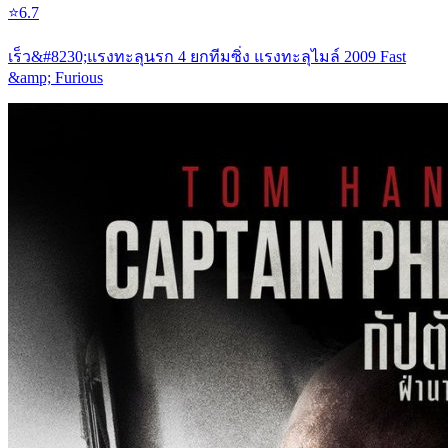
⭐
6.7
เร็ว&#8230;แรงทะลุนรก 4 ยกทีมซิ่ง แรงทะลุไมล์ 2009 Fast
&amp; Furious