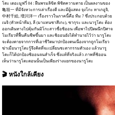
โตะ เดอะมูฟวี่ 04 : ฝืนพรมลิขิต พิชิตความตาย เป็นผลงานของ
亀垣一 ที่มีจังหวะการเล่าเรื่องดี และมีผู้แสดง จุงโกะ ทาเกอูจิ,
中村千絵, 増川洋一 เรื่องราวในภาคนี้คือ ทีม 7 ซึ่งประกอบด้วย
เนจิ (หัวหน้าทีม), ลี (มาแทนซาสึเกะ), ซากุระ และนารูโตะ ต้อง
ออกเดินทางไปคุ้มกันมิโกะสาวชื่อชิออน เพื่อพาไปปิดผนึกปิศาจ
โมเรียวที่ฟื้นคืนชีพขึ้นมา และชิออนยังได้ทำนายไว้ว่า นารูโตะ
จะต้องตายจากการที่เอาชีวิตมาปกป้องตนเนื่องจากถูกโมเรียว
ฆ่าเมื่อนารูโตะรู้จึงคิดที่จะเปลี่ยนชะตากรรมตัวเอง แล้วนารู
โตะก็ได้ปกป้องชิออนจนสำเร็จ ซึ่งแท้ที่จริงแล้ว ภาพที่ชิออน
เห็นว่านารูโตะตอนนั้นเป็นเพียงร่างแยกของนารูโตะ
🎬 หนังใกล้เคียง