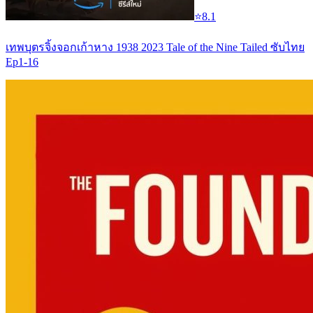
⭐
8.1
เทพบุตรจิ้งจอกเก้าหาง 1938 2023 Tale of the Nine Tailed ซับไทย
Ep1-16