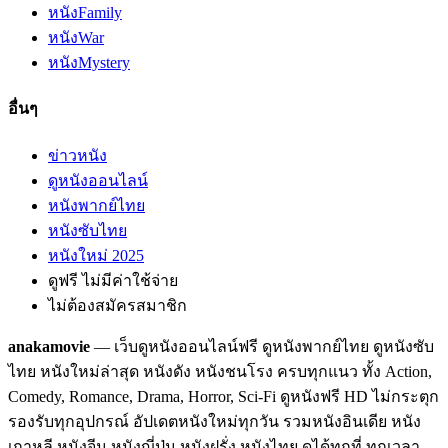
หนัง
Family
หนัง
War
หนัง
Mystery
อื่นๆ
ข่าวหนัง
ดูหนังออนไลน์
หนังพากย์ไทย
หนังซับไทย
หนังใหม่ 2025
ดูฟรี ไม่มีค่าใช้จ่าย
ไม่ต้องสมัครสมาชิก
anakamovie
— เว็บดูหนังออนไลน์ฟรี ดูหนังพากย์ไทย ดูหนังซับ
ไทย หนังใหม่ล่าสุด หนังดัง หนังชนโรง ครบทุกแนว ทั้ง Action,
Comedy, Romance, Drama, Horror, Sci-Fi ดูหนังฟรี HD ไม่กระตุก
รองรับทุกอุปกรณ์ อัปเดตหนังใหม่ทุกวัน รวมหนังอินเดีย หนัง
เกาหลี หนังจีน หนังญี่ปุ่น หนังฝรั่ง หนังไทย ดูได้ทุกที่ ทุกเวลา