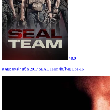
⭐
8.0
สุดยอดหน่วยซีล 2017 SEAL Team ซับไทย Ep1-16