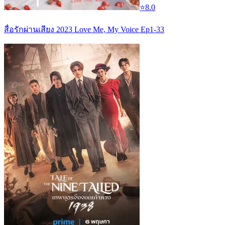
⭐
8.0
สื่อรักผ่านเสียง 2023 Love Me, My Voice Ep1-33