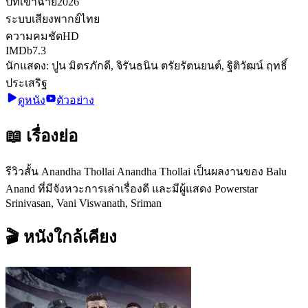
ปีที่เข้าฉาย
2026
ระบบเสียง
พากย์ไทย
ความคมชัด
HD
IMDb
7.3
นักแสดง:
ปูน มิตรภักดี, จิรันธนิน ตรัยรัตนยนต์, ฐิติวัฒน์ ฤทธิ์
ประเสริฐ
ดูหนัง
ตัวอย่าง
📖 เรื่องย่อ
รีวิวสั้น Anandha Thollai Anandha Thollai เป็นผลงานของ Balu
Anand ที่มีจังหวะการเล่าเรื่องดี และมีผู้แสดง Powerstar
Srinivasan, Vani Viswanath, Sriman
🎬 หนังใกล้เคียง