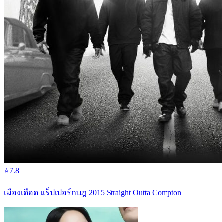
⭐
7.8
เมืองเดือด แร็ปเปอร์กบฎ 2015 Straight Outta Compton