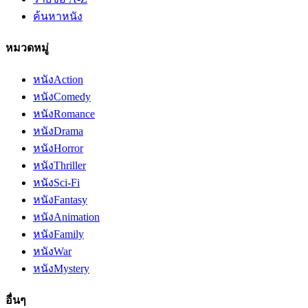
ค้นหาหนัง
หมวดหมู่
หนัง
Action
หนัง
Comedy
หนัง
Romance
หนัง
Drama
หนัง
Horror
หนัง
Thriller
หนัง
Sci-Fi
หนัง
Fantasy
หนัง
Animation
หนัง
Family
หนัง
War
หนัง
Mystery
อื่นๆ