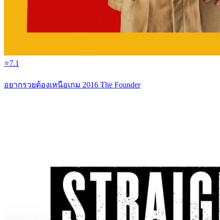
⭐
7.1
อยากรวยต้องเหนือเกม 2016 The Founder