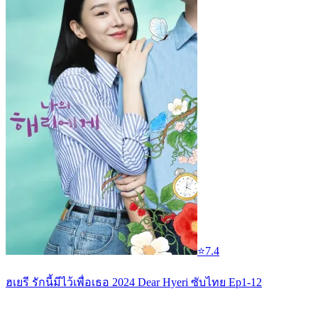
⭐
7.4
ฮเยรี รักนี้มีไว้เพื่อเธอ 2024 Dear Hyeri ซับไทย Ep1-12