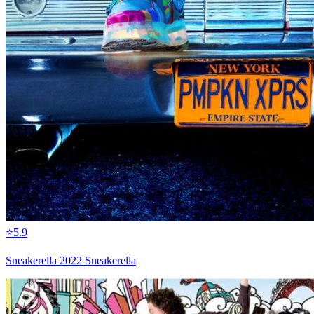
⭐
5.9
Sneakerella 2022 Sneakerella