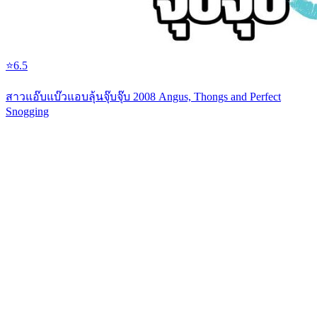
⭐
6.5
สาวแอ๊บแบ๊วแอบลุ้นจุ๊บจุ๊บ 2008 Angus, Thongs and Perfect
Snogging