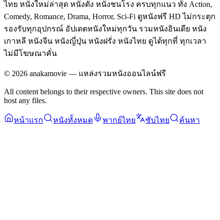
ไทย หนังใหม่ล่าสุด หนังดัง หนังชนโรง ครบทุกแนว ทั้ง Action,
Comedy, Romance, Drama, Horror, Sci-Fi ดูหนังฟรี HD ไม่กระตุก
รองรับทุกอุปกรณ์ อัปเดตหนังใหม่ทุกวัน รวมหนังอินเดีย หนัง
เกาหลี หนังจีน หนังญี่ปุ่น หนังฝรั่ง หนังไทย ดูได้ทุกที่ ทุกเวลา
ไม่มีโฆษณาคั่น
©
2026
anakamovie — แหล่งรวมหนังออนไลน์ฟรี
All content belongs to their respective owners. This site does not
host any files.
หน้าแรก
หนังทั้งหมด
พากย์ไทย
ซับไทย
ค้นหา