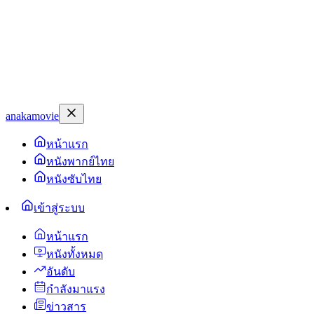
anakamovie
หน้าแรก
หนังพากย์ไทย
หนังซับไทย
เข้าสู่ระบบ
หน้าแรก
หนังทั้งหมด
อันดับ
กำลังมาแรง
ข่าวสาร