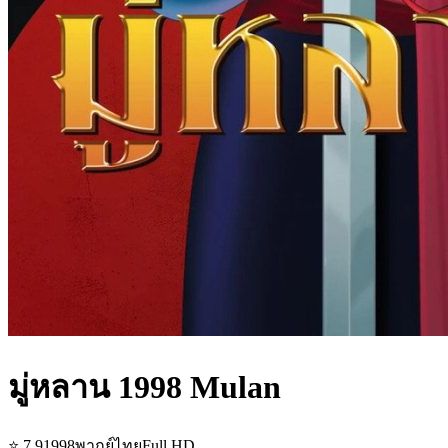
มู่หลาน 1998 Mulan
⭐
7.9
1998
พากย์ไทย
Full HD