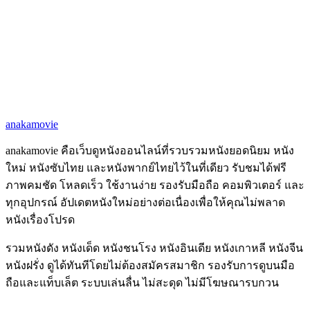
anakamovie
anakamovie คือเว็บดูหนังออนไลน์ที่รวบรวมหนังยอดนิยม หนัง
ใหม่ หนังซับไทย และหนังพากย์ไทยไว้ในที่เดียว รับชมได้ฟรี
ภาพคมชัด โหลดเร็ว ใช้งานง่าย รองรับมือถือ คอมพิวเตอร์ และ
ทุกอุปกรณ์ อัปเดตหนังใหม่อย่างต่อเนื่องเพื่อให้คุณไม่พลาด
หนังเรื่องโปรด
รวมหนังดัง หนังเด็ด หนังชนโรง หนังอินเดีย หนังเกาหลี หนังจีน
หนังฝรั่ง ดูได้ทันทีโดยไม่ต้องสมัครสมาชิก รองรับการดูบนมือ
ถือและแท็บเล็ต ระบบเล่นลื่น ไม่สะดุด ไม่มีโฆษณารบกวน