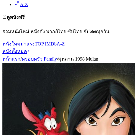
A-Z
ดูหนังฟรี
รวมหนังใหม่ หนังดัง พากย์ไทย ซับไทย อัปเดตทุกวัน
หนังใหม่
มาแรง
TOP IMDb
A-Z
หนังทั้งหมด
หน้าแรก
/
ครอบครัว Family
/
มู่หลาน 1998 Mulan