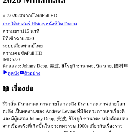
⭐
7.0
2020
พากย์ไทย
Full HD
ประวัติศาสตร์ History
หนังชีวิต Drama
ความยาว
115
นาที
ปีที่เข้าฉาย
2020
ระบบเสียง
พากย์ไทย
ความคมชัด
Full HD
IMDb
7.0
นักแสดง:
Johnny Depp, 美波, ฮิโรยูกิ ซานาดะ, บิล นาย, 國村隼
ดูหนัง
ตัวอย่าง
📖 เรื่องย่อ
รีวิวสั้น มินามาตะ ภาพถ่ายโลกตะลึง มินามาตะ ภาพถ่ายโลก
ตะลึง เป็นผลงานของ Andrew Levitas ที่มีจังหวะการเล่าเรื่องดี
และมีผู้แสดง Johnny Depp, 美波, ฮิโรยูกิ ซานาดะ หนังดัดแปลง
จากเรื่องจริงที่เกิดขึ้นในช่วงทศวรรษ 1900s เกี่ยวกับเรื่องราว