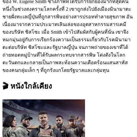
ของ W. Eugene Smith ช่างภาพที่ได้รับการยกย่องมากที่สุดคน
หนึ่งในช่วงสงครามโลกครั้งที่ 2 เขาถูกส่งไปยังเมืองมินามาตะ
ชายฝั่งทะเลญี่ปุ่นที่ถูกสารพิษอย่างสารปรอททำลายสุขภาพ อัน
เนื่องมาจากความประมาทเลินเล่อของอุตสาหกรรมสารเคมี
ของบริษัท ชิสโซะ เมื่อ Smith เข้าไปสัมผัสกับผู้คนที่นั่น เขาจึง
หมกมุ่นอยู่กับการเรียกร้องความเป็นธรรมเกี่ยวกับโรคมินามา
ตะต่อบริษัท ชิสโซะและรัฐบาลญี่ปุ่น จนภาพถ่ายของเขาที่ได้
ถ่ายทอดหมู่บ้านที่ได้รับผลกระทบจากสารพิษ โด่งดังในโลก
ตะวันตกและกลายเป็นภาพสะท้อนความเดือดร้อนแสนสาหัส
ของคนกลุ่มเล็ก ๆ ที่ถูกรังแกโดยรัฐบาลและกลุ่มทุน
🎬 หนังใกล้เคียง