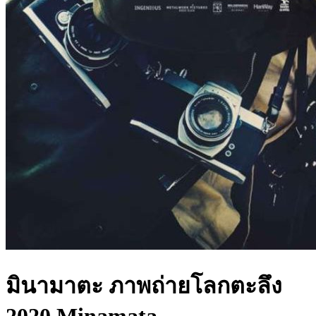
มินามาตะ ภาพถ่ายโลกตะลึง
2020 Minamata