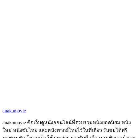
anakamovie
anakamovie คือเว็บดูหนังออนไลน์ที่รวบรวมหนังยอดนิยม หนัง
ใหม่ หนังซับไทย และหนังพากย์ไทยไว้ในที่เดียว รับชมได้ฟรี
ภาพคมชัด โหลดเร็ว ใช้งานง่าย รองรับมือถือ คอมพิวเตอร์ และ