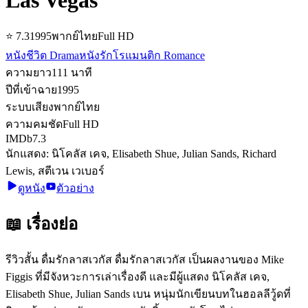
⭐
7.3
1995
พากย์ไทย
Full HD
หนังชีวิต Drama
หนังรักโรแมนติก Romance
ความยาว
111
นาที
ปีที่เข้าฉาย
1995
ระบบเสียง
พากย์ไทย
ความคมชัด
Full HD
IMDb
7.3
นักแสดง:
นิโคลัส เคจ, Elisabeth Shue, Julian Sands, Richard
Lewis, สตีเวน เวเบอร์
ดูหนัง
ตัวอย่าง
📖 เรื่องย่อ
รีวิวสั้น ดื่มรักลาสเวกัส ดื่มรักลาสเวกัส เป็นผลงานของ Mike
Figgis ที่มีจังหวะการเล่าเรื่องดี และมีผู้แสดง นิโคลัส เคจ,
Elisabeth Shue, Julian Sands เบน หนุ่มนักเขียนบทในฮอลลีวู้ดที่