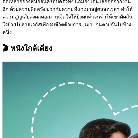
ติดเหล้าอย่างหนักจนครอบครัวทิ้ง แถมยังโดนไล่ออกจากงาน
อีก ด้วยความผิดหวัง บวกกับความที่แกเมาอยู่ตลอดเวลา ทำให้
ความสูญเสียส่งผลต่อสภาพจิตใจให้ยิ่งตกต่ำจนทำให้เขาตัดสิน
ใจย้ายไปลาสเวกัสเพื่อจบชีวิตด้วยการ “เมา” จนตายกันไปข้าง
หนึ่ง
🎬 หนังใกล้เคียง