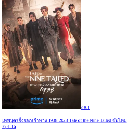
⭐
8.1
เทพบุตรจิ้งจอกเก้าหาง 1938 2023 Tale of the Nine Tailed ซับไทย
Ep1-16