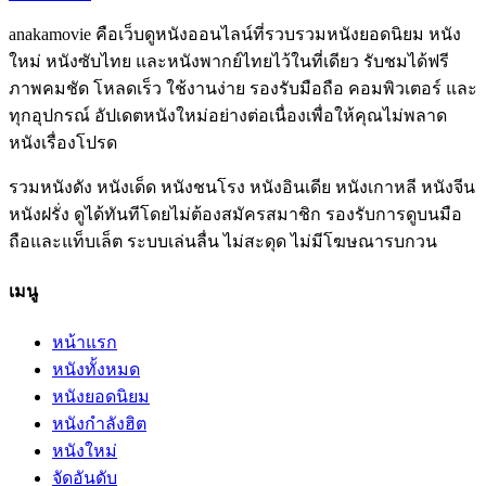
anakamovie คือเว็บดูหนังออนไลน์ที่รวบรวมหนังยอดนิยม หนัง
ใหม่ หนังซับไทย และหนังพากย์ไทยไว้ในที่เดียว รับชมได้ฟรี
ภาพคมชัด โหลดเร็ว ใช้งานง่าย รองรับมือถือ คอมพิวเตอร์ และ
ทุกอุปกรณ์ อัปเดตหนังใหม่อย่างต่อเนื่องเพื่อให้คุณไม่พลาด
หนังเรื่องโปรด
รวมหนังดัง หนังเด็ด หนังชนโรง หนังอินเดีย หนังเกาหลี หนังจีน
หนังฝรั่ง ดูได้ทันทีโดยไม่ต้องสมัครสมาชิก รองรับการดูบนมือ
ถือและแท็บเล็ต ระบบเล่นลื่น ไม่สะดุด ไม่มีโฆษณารบกวน
เมนู
หน้าแรก
หนังทั้งหมด
หนังยอดนิยม
หนังกำลังฮิต
หนังใหม่
จัดอันดับ