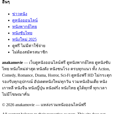
อื่นๆ
ข่าวหนัง
ดูหนังออนไลน์
หนังพากย์ไทย
หนังซับไทย
หนังใหม่ 2025
ดูฟรี ไม่มีค่าใช้จ่าย
ไม่ต้องสมัครสมาชิก
anakamovie
— เว็บดูหนังออนไลน์ฟรี ดูหนังพากย์ไทย ดูหนังซับ
ไทย หนังใหม่ล่าสุด หนังดัง หนังชนโรง ครบทุกแนว ทั้ง Action,
Comedy, Romance, Drama, Horror, Sci-Fi ดูหนังฟรี HD ไม่กระตุก
รองรับทุกอุปกรณ์ อัปเดตหนังใหม่ทุกวัน รวมหนังอินเดีย หนัง
เกาหลี หนังจีน หนังญี่ปุ่น หนังฝรั่ง หนังไทย ดูได้ทุกที่ ทุกเวลา
ไม่มีโฆษณาคั่น
©
2026
anakamovie — แหล่งรวมหนังออนไลน์ฟรี