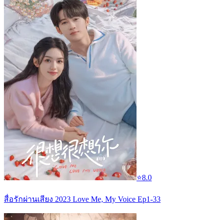
⭐
8.0
สื่อรักผ่านเสียง 2023 Love Me, My Voice Ep1-33