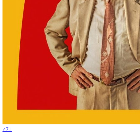
⭐
7.1