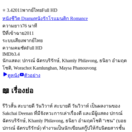
⭐
3.4
2011
พากย์ไทย
Full HD
หนังชีวิต Drama
หนังรักโรแมนติก Romance
ความยาว
76
นาที
ปีที่เข้าฉาย
2011
ระบบเสียง
พากย์ไทย
ความคมชัด
Full HD
IMDb
3.4
นักแสดง:
ปกรณ์ ฉัตรบริรักษ์, Khamly Philavong, ธนิยา อำมฤต
โชติ, Worachot Kamlunghan, Maysa Phanouvong
ดูหนัง
ตัวอย่าง
📖 เรื่องย่อ
รีวิวสั้น สะบายดี วันวิวาห์ สะบายดี วันวิวาห์ เป็นผลงานของ
Sakchai Deenan ที่มีจังหวะการเล่าเรื่องดี และมีผู้แสดง ปกรณ์
ฉัตรบริรักษ์, Khamly Philavong, ธนิยา อำมฤตโชติ “เชน” (บอย
ปกรณ์ ฉัตรบริรักษ์) ทำงานเป็นนักเขียนสกู๊ปให้กับนิตยสารชั้น