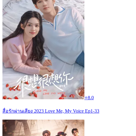
⭐
8.0
สื่อรักผ่านเสียง 2023 Love Me, My Voice Ep1-33