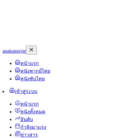
anakamovie
หน้าแรก
หนังพากย์ไทย
หนังซับไทย
เข้าสู่ระบบ
หน้าแรก
หนังทั้งหมด
อันดับ
กำลังมาแรง
ข่าวสาร