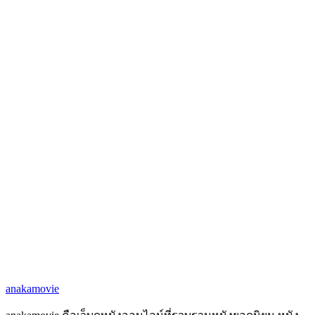
anakamovie