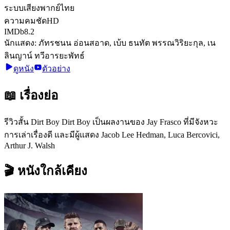
ระบบเสียง
พากย์ไทย
ความคมชัด
HD
IMDb
8.2
นักแสดง:
ภัทรชนน อ่อนสอาด, เบ้บ ธนทัต พรรณวิริยะกุล, เน
ลินญาน์ ทวีอารยะพัทธ์
ดูหนัง
ตัวอย่าง
📖 เรื่องย่อ
รีวิวสั้น Dirt Boy Dirt Boy เป็นผลงานของ Jay Frasco ที่มีจังหวะ
การเล่าเรื่องดี และมีผู้แสดง Jacob Lee Hedman, Luca Bercovici,
Arthur J. Walsh
🎬 หนังใกล้เคียง