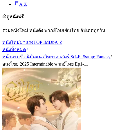
A-Z
ดูหนังฟรี
รวมหนังใหม่ หนังดัง พากย์ไทย ซับไทย อัปเดตทุกวัน
หนังใหม่
มาแรง
TOP IMDb
A-Z
หนังทั้งหมด
หน้าแรก
/
จิตนิมิตแนววิทยาศาสตร์ Sci-Fi &amp; Fantasy
/
อสงไขย 2025 Interminable พากย์ไทย Ep1-11