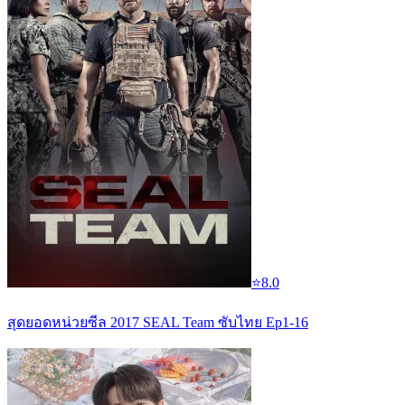
⭐
8.0
สุดยอดหน่วยซีล 2017 SEAL Team ซับไทย Ep1-16