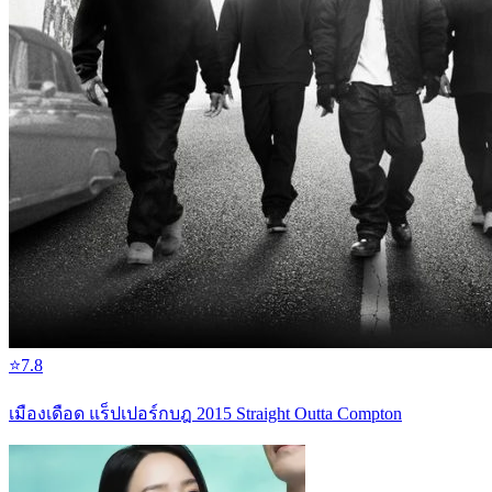
⭐
7.8
เมืองเดือด แร็ปเปอร์กบฎ 2015 Straight Outta Compton