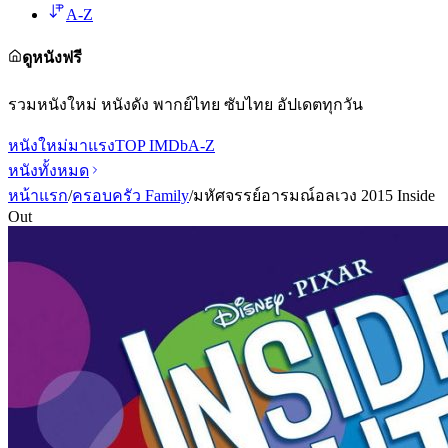
A-Z
ดูหนังฟรี
รวมหนังใหม่ หนังดัง พากย์ไทย ซับไทย อัปเดตทุกวัน
หนังใหม่
มาแรง
TOP IMDb
A-Z
หนังทั้งหมด
หน้าแรก
/
ครอบครัว Family
/
มหัศจรรย์อารมณ์อลเวง 2015 Inside
Out