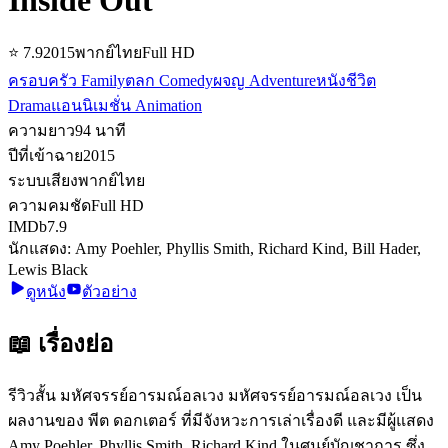
⭐
7.9
2015
พากย์ไทย
Full HD
ครอบครัว Family
ตลก Comedy
ผจญ Adventure
หนังชีวิต
Drama
แอนนิเมชั่น Animation
ความยาว
94
นาที
ปีที่เข้าฉาย
2015
ระบบเสียง
พากย์ไทย
ความคมชัด
Full HD
IMDb
7.9
นักแสดง:
Amy Poehler, Phyllis Smith, Richard Kind, Bill Hader,
Lewis Black
ดูหนัง
ตัวอย่าง
📖 เรื่องย่อ
รีวิวสั้น มหัศจรรย์อารมณ์อลเวง มหัศจรรย์อารมณ์อลเวง เป็น
ผลงานของ พีต ดอกเตอร์ ที่มีจังหวะการเล่าเรื่องดี และมีผู้แสดง
Amy Poehler, Phyllis Smith, Richard Kind ในศูนย์บัญชาการ ซึ่ง