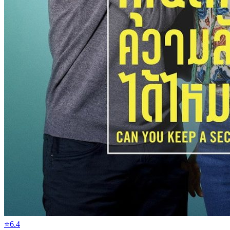
⭐
6.4