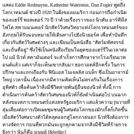
แสดง Eddie Redmayne, Katherine Waterston, Dan Fogler พูดถึง
โลกเวทมนต์ ช่วงปี 1920 ในฝั่งของอเมริกา ก่อนการถือกำเนิด
ของแฮร์รี่ พอตเตอร์ 70 ปี ว่าด้วยเรื่องราวของ นิวตัน อาร์ทีมีส
ไฟโด สคาแมนเดอร์ นักสัตว์วิเศษวิทยาแห่งโลกเวทมนตร์ของ
อังกฤษได้รับมอบหมายให้เดินทางไปยังนิวยอร์ค เพื่อทำบันทึก
เกี่ยวกับสัตว์วิเศษต่างๆ และเขียนเป็นหนังสือ “สัตว์มหัศจรรย์
และถิ่นที่อยู่” ซึ่งใช้เป็นหนังสือเรียนในยุคของแฮร์รี่ในเวลาต่อ
ไป แม้ นิวท์ สคามันเดอร์ จะสำเร็จการศึกษาจากโรงเรียนเวท
มนต์แล้ว แต่เราก็จะเห็นเขากลับมา ฮอกวอตส์อีกครั้ง ในการ
ปรึกษาและถกเถียงกับ ฟินิแอส ไนเจลลัส แบล็ก ซึ่งเป็นอาจารย์
ใหญ่ เวลานั้น เนื่องจากมีความคิดเห็นไม่ตรงกันในเรื่องการ
อุทิศตัว เพื่อค้นคว้าสิ่งมีชีวิตสายพันธุ์อื่นของนิวท์ ทั้งนี้ การ
ดำเนินการค้นคว้าสัตววิเศษของนิวท์ก็ยังดำเนินต่อไป บนฉาก
หลังของสภาเวทมนตร์แห่งสหรัฐอเมริกา แต่แล้วความวุ่นวายที่
สุ่มเสี่ยงต่อการเปิดเผยชุมชนผู้วิเศษต่อโลกของมักเกิ้ลก็เกิดขึ้น
เมื่อสัตว์วิเศษบางตัวได้หลุดออกสู่โลกภายนอก นิวท์จึงต้องการ
ทางจัดการ ก่อนที่พวกมันจะถูกคุกคามจากสิ่งมีชีวิตที่ร้ายกาจ
ยิ่งกว่า นั่นก็คือ มนุษย์ [&hellip;]