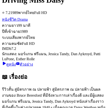
⭐
7.2
1989
พากย์ไทย
Full HD
หนังชีวิต Drama
ความยาว
99
นาที
ปีที่เข้าฉาย
1989
ระบบเสียง
พากย์ไทย
ความคมชัด
Full HD
IMDb
7.2
นักแสดง:
มอร์แกน ฟรีแมน, Jessica Tandy, Dan Aykroyd, Patti
LuPone, Esther Rolle
ดูหนัง
ตัวอย่าง
📖 เรื่องย่อ
รีวิวสั้น สู่มิตรภาพ ณ ปลายฟ้า สู่มิตรภาพ ณ ปลายฟ้า เป็นผล
งานของ Bruce Beresford ที่มีจังหวะการเล่าเรื่องดี และมีผู้แสดง
มอร์แกน ฟรีแมน, Jessica Tandy, Dan Aykroyd หนังเล่าเรื่องราว
ที่เกิดขึ้นในช่วงปลายยุค 1940 s เมื่อคุณนาย Daisy Werthan หญิง