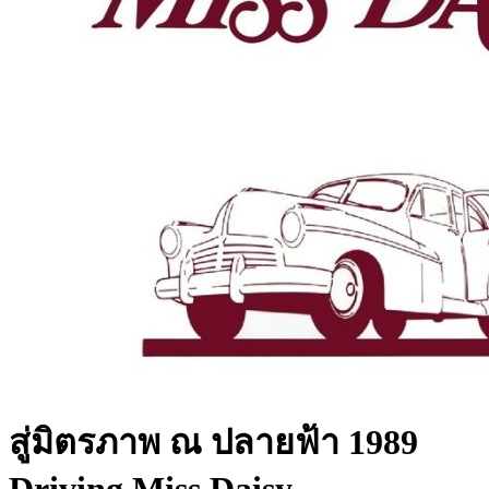
สู่มิตรภาพ ณ ปลายฟ้า 1989
Driving Miss Daisy