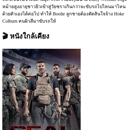
หม้ายสูงอายุชาวยิวเข้าสู่วัยชราเกินกว่าจะขับรถไปไหนมาไหน
ด้วยตัวเองได้ค่อไป ทำให้ Boolie ลูกชายต้องตัดสินใจจ้าง Hoke
Colburn คนผิวสีมาขับรถให้
🎬 หนังใกล้เคียง