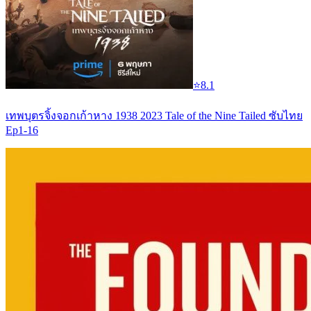
⭐
8.1
เทพบุตรจิ้งจอกเก้าหาง 1938 2023 Tale of the Nine Tailed ซับไทย
Ep1-16