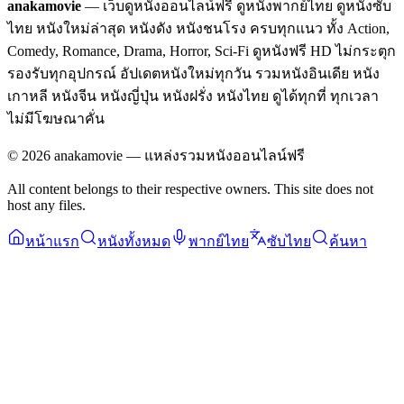
anakamovie
— เว็บดูหนังออนไลน์ฟรี ดูหนังพากย์ไทย ดูหนังซับ
ไทย หนังใหม่ล่าสุด หนังดัง หนังชนโรง ครบทุกแนว ทั้ง Action,
Comedy, Romance, Drama, Horror, Sci-Fi ดูหนังฟรี HD ไม่กระตุก
รองรับทุกอุปกรณ์ อัปเดตหนังใหม่ทุกวัน รวมหนังอินเดีย หนัง
เกาหลี หนังจีน หนังญี่ปุ่น หนังฝรั่ง หนังไทย ดูได้ทุกที่ ทุกเวลา
ไม่มีโฆษณาคั่น
©
2026
anakamovie — แหล่งรวมหนังออนไลน์ฟรี
All content belongs to their respective owners. This site does not
host any files.
หน้าแรก
หนังทั้งหมด
พากย์ไทย
ซับไทย
ค้นหา