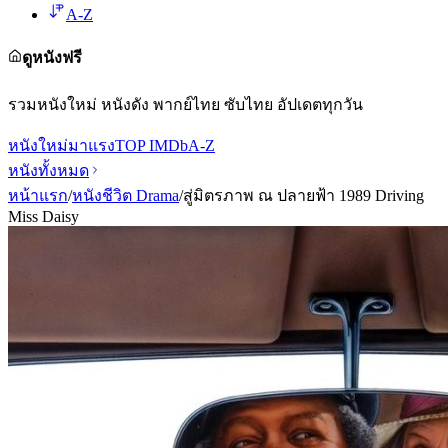
A-Z
ดูหนังฟรี
รวมหนังใหม่ หนังดัง พากย์ไทย ซับไทย อัปเดตทุกวัน
หนังใหม่
มาแรง
TOP IMDb
A-Z
หนังทั้งหมด
หน้าแรก
/
หนังชีวิต Drama
/
สู่มิตรภาพ ณ ปลายฟ้า 1989 Driving
Miss Daisy