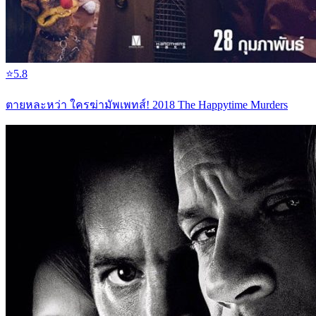
⭐
5.8
ตายหละหว่า ใครฆ่ามัพเพทส์! 2018 The Happytime Murders