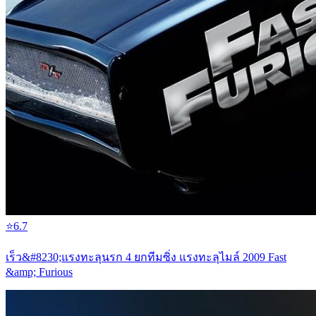
⭐
6.7
เร็ว&#8230;แรงทะลุนรก 4 ยกทีมซิ่ง แรงทะลุไมล์ 2009 Fast
&amp; Furious