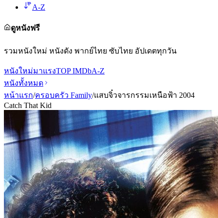
A-Z
ดูหนังฟรี
รวมหนังใหม่ หนังดัง พากย์ไทย ซับไทย อัปเดตทุกวัน
หนังใหม่
มาแรง
TOP IMDb
A-Z
หนังทั้งหมด
หน้าแรก
/
ครอบครัว Family
/
แสบจิ๋วจารกรรมเหนือฟ้า 2004
Catch That Kid