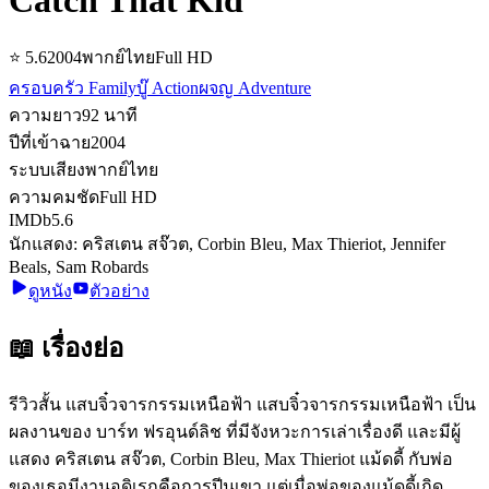
⭐
5.6
2004
พากย์ไทย
Full HD
ครอบครัว Family
บู๊ Action
ผจญ Adventure
ความยาว
92
นาที
ปีที่เข้าฉาย
2004
ระบบเสียง
พากย์ไทย
ความคมชัด
Full HD
IMDb
5.6
นักแสดง:
คริสเตน สจ๊วต, Corbin Bleu, Max Thieriot, Jennifer
Beals, Sam Robards
ดูหนัง
ตัวอย่าง
📖 เรื่องย่อ
รีวิวสั้น แสบจิ๋วจารกรรมเหนือฟ้า แสบจิ๋วจารกรรมเหนือฟ้า เป็น
ผลงานของ บาร์ท ฟรอุนด์ลิช ที่มีจังหวะการเล่าเรื่องดี และมีผู้
แสดง คริสเตน สจ๊วต, Corbin Bleu, Max Thieriot แม้ดดี้ กับพ่อ
ของเธอมีงานอดิเรกคือการปีนเขา แต่เมื่อพ่อของแม้ดดี้เกิด