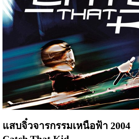
แสบจิ๋วจารกรรมเหนือฟ้า 2004
Catch That Kid