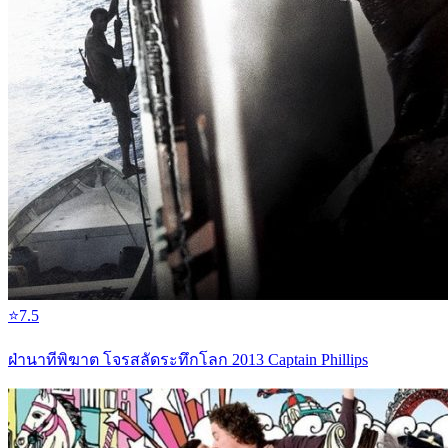
⭐
7.5
ฝ่านาทีพิฆาต โจรสลัดระทึกโลก 2013 Captain Phillips