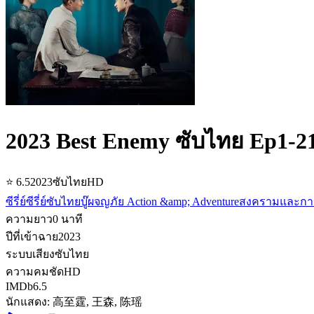
2023 Best Enemy ซับไทย Ep1-2
⭐
6.5
2023
ซับไทย
HD
ซีรี่ย์
ซีรี่ย์ซับไทย
บู๊
ผจญภัย Action &amp; Adventure
สงครามและการเ
ความยาว
0
นาที
ปีที่เข้าฉาย
2023
ระบบเสียง
ซับไทย
ความคมชัด
HD
IMDb
6.5
นักแสดง:
高至霆, 王森, 陈瑶