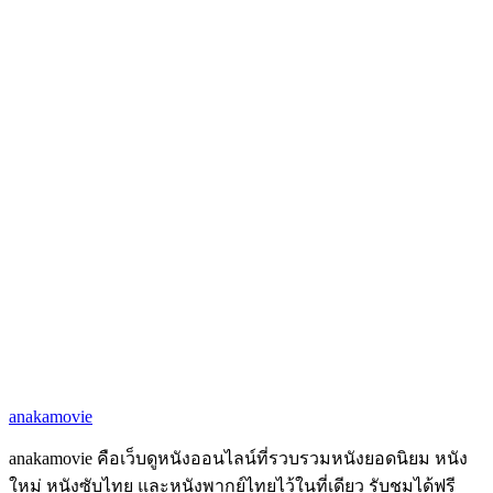
anakamovie
anakamovie คือเว็บดูหนังออนไลน์ที่รวบรวมหนังยอดนิยม หนัง
ใหม่ หนังซับไทย และหนังพากย์ไทยไว้ในที่เดียว รับชมได้ฟรี