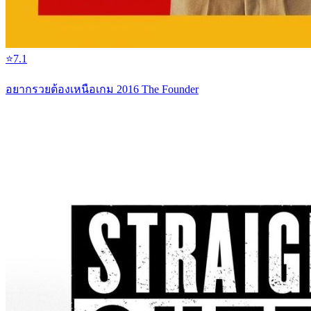
⭐
7.1
อยากรวยต้องเหนือเกม 2016 The Founder