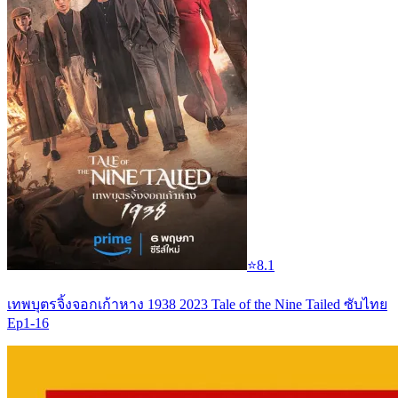
⭐
8.1
เทพบุตรจิ้งจอกเก้าหาง 1938 2023 Tale of the Nine Tailed ซับไทย
Ep1-16