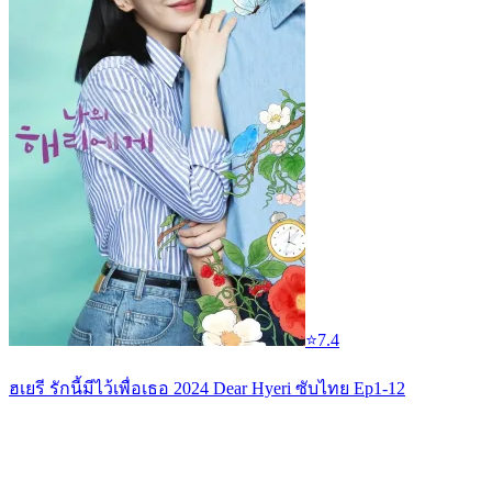
⭐
7.4
ฮเยรี รักนี้มีไว้เพื่อเธอ 2024 Dear Hyeri ซับไทย Ep1-12