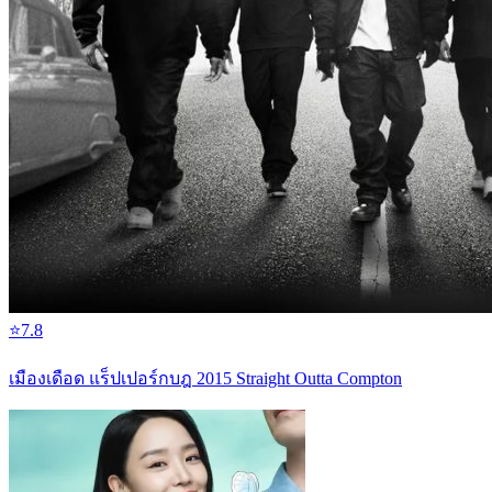
⭐
7.8
เมืองเดือด แร็ปเปอร์กบฎ 2015 Straight Outta Compton