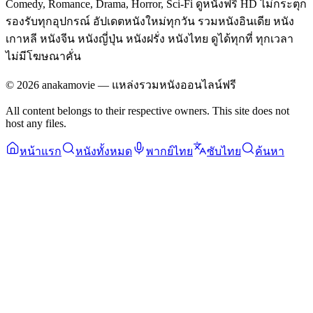
Comedy, Romance, Drama, Horror, Sci-Fi ดูหนังฟรี HD ไม่กระตุก
รองรับทุกอุปกรณ์ อัปเดตหนังใหม่ทุกวัน รวมหนังอินเดีย หนัง
เกาหลี หนังจีน หนังญี่ปุ่น หนังฝรั่ง หนังไทย ดูได้ทุกที่ ทุกเวลา
ไม่มีโฆษณาคั่น
©
2026
anakamovie — แหล่งรวมหนังออนไลน์ฟรี
All content belongs to their respective owners. This site does not
host any files.
หน้าแรก
หนังทั้งหมด
พากย์ไทย
ซับไทย
ค้นหา