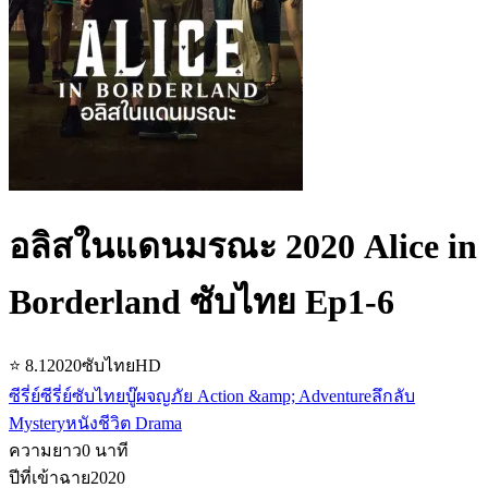
อลิสในแดนมรณะ 2020 Alice in
Borderland ซับไทย Ep1-6
⭐
8.1
2020
ซับไทย
HD
ซีรี่ย์
ซีรี่ย์ซับไทย
บู๊
ผจญภัย Action &amp; Adventure
ลึกลับ
Mystery
หนังชีวิต Drama
ความยาว
0
นาที
ปีที่เข้าฉาย
2020