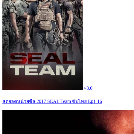
⭐
8.0
สุดยอดหน่วยซีล 2017 SEAL Team ซับไทย Ep1-16