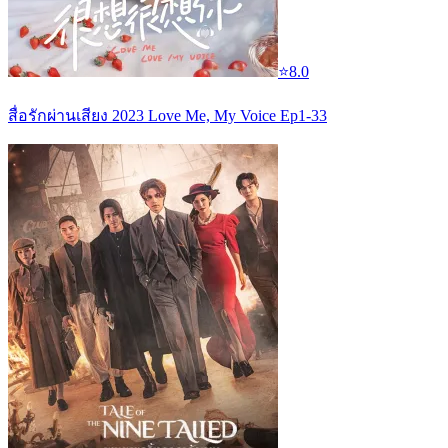
⭐
8.0
สื่อรักผ่านเสียง 2023 Love Me, My Voice Ep1-33