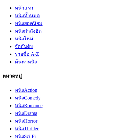
หน้าแรก
หนังทั้งหมด
หนังยอดนิยม
หนังกำลังฮิต
หนังใหม่
จัดอันดับ
รายชื่อ A-Z
ค้นหาหนัง
หมวดหมู่
หนัง
Action
หนัง
Comedy
หนัง
Romance
หนัง
Drama
หนัง
Horror
หนัง
Thriller
หนัง
Sci-Fi