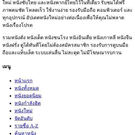
ใหม่ หนังซับไทย และหนังพากย์ไทยไว้ในที่เดียว รับชมได้ฟรี
ภาพคมชัด โหลดเร็ว ใช้งานง่าย รองรับมือถือ คอมพิวเตอร์ และ
ทุกอุปกรณ์ อัปเดตหนังใหม่อย่างต่อเนื่องเพื่อให้คุณไม่พลาด
หนังเรื่องโปรด
รวมหนังดัง หนังเด็ด หนังชนโรง หนังอินเดีย หนังเกาหลี หนังจีน
หนังฝรั่ง ดูได้ทันทีโดยไม่ต้องสมัครสมาชิก รองรับการดูบนมือ
ถือและแท็บเล็ต ระบบเล่นลื่น ไม่สะดุด ไม่มีโฆษณารบกวน
เมนู
หน้าแรก
หนังทั้งหมด
หนังยอดนิยม
หนังกำลังฮิต
หนังใหม่
จัดอันดับ
รายชื่อ A-Z
ค้นหาหนัง