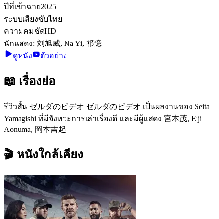
ปีที่เข้าฉาย
2025
ระบบเสียง
ซับไทย
ความคมชัด
HD
นักแสดง:
刘旭威, Na Yi, 祁憶
ดูหนัง
ตัวอย่าง
📖 เรื่องย่อ
รีวิวสั้น ゼルダのビデオ ゼルダのビデオ เป็นผลงานของ Seita
Yamagishi ที่มีจังหวะการเล่าเรื่องดี และมีผู้แสดง 宮本茂, Eiji
Aonuma, 岡本吉起
🎬 หนังใกล้เคียง