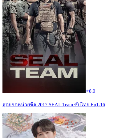
⭐
8.0
สุดยอดหน่วยซีล 2017 SEAL Team ซับไทย Ep1-16