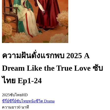
ความฝันดั่งแรกพบ 2025 A
Dream Like the True Love ซับ
ไทย Ep1-24
2025
ซับไทย
HD
ซีรี่ย์
ซีรี่ย์ซับไทย
หนังชีวิต Drama
ความยาว
0
นาที