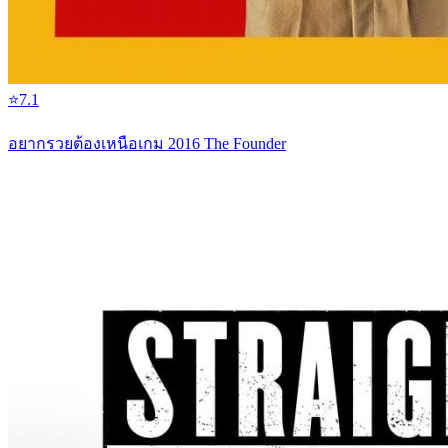
⭐
7.1
อยากรวยต้องเหนือเกม 2016 The Founder