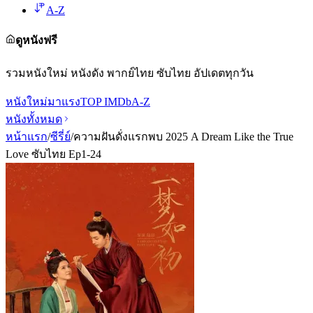
A-Z
ดูหนังฟรี
รวมหนังใหม่ หนังดัง พากย์ไทย ซับไทย อัปเดตทุกวัน
หนังใหม่
มาแรง
TOP IMDb
A-Z
หนังทั้งหมด
หน้าแรก
/
ซีรี่ย์
/
ความฝันดั่งแรกพบ 2025 A Dream Like the True
Love ซับไทย Ep1-24