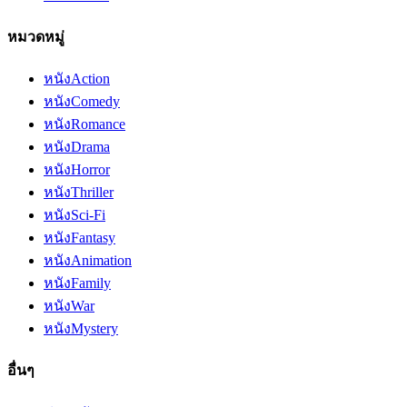
หมวดหมู่
หนัง
Action
หนัง
Comedy
หนัง
Romance
หนัง
Drama
หนัง
Horror
หนัง
Thriller
หนัง
Sci-Fi
หนัง
Fantasy
หนัง
Animation
หนัง
Family
หนัง
War
หนัง
Mystery
อื่นๆ