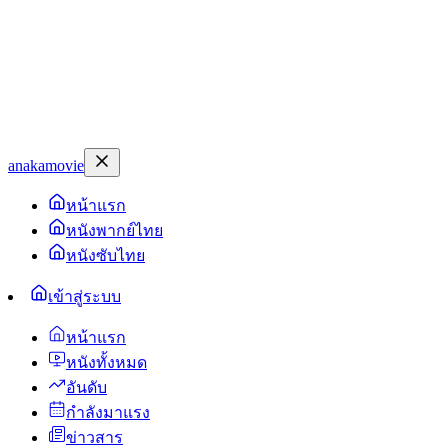
anakamovie
หน้าแรก
หนังพากย์ไทย
หนังซับไทย
เข้าสู่ระบบ
หน้าแรก
หนังทั้งหมด
อันดับ
กำลังมาแรง
ข่าวสาร