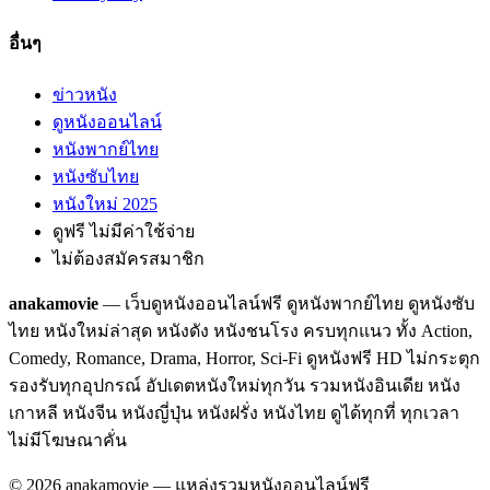
อื่นๆ
ข่าวหนัง
ดูหนังออนไลน์
หนังพากย์ไทย
หนังซับไทย
หนังใหม่ 2025
ดูฟรี ไม่มีค่าใช้จ่าย
ไม่ต้องสมัครสมาชิก
anakamovie
— เว็บดูหนังออนไลน์ฟรี ดูหนังพากย์ไทย ดูหนังซับ
ไทย หนังใหม่ล่าสุด หนังดัง หนังชนโรง ครบทุกแนว ทั้ง Action,
Comedy, Romance, Drama, Horror, Sci-Fi ดูหนังฟรี HD ไม่กระตุก
รองรับทุกอุปกรณ์ อัปเดตหนังใหม่ทุกวัน รวมหนังอินเดีย หนัง
เกาหลี หนังจีน หนังญี่ปุ่น หนังฝรั่ง หนังไทย ดูได้ทุกที่ ทุกเวลา
ไม่มีโฆษณาคั่น
©
2026
anakamovie — แหล่งรวมหนังออนไลน์ฟรี