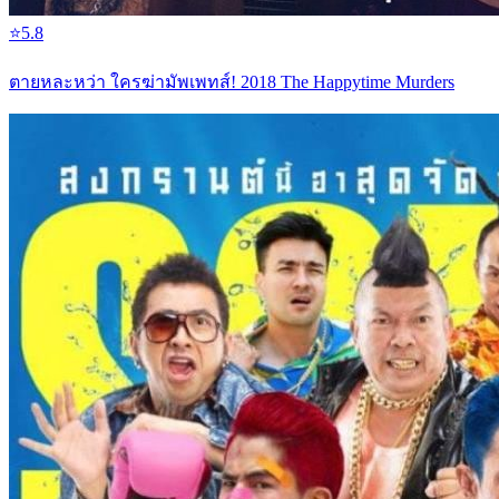
⭐
5.8
ตายหละหว่า ใครฆ่ามัพเพทส์! 2018 The Happytime Murders