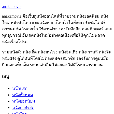
anakamovie
anakamovie คือเว็บดูหนังออนไลน์ที่รวบรวมหนังยอดนิยม หนัง
ใหม่ หนังซับไทย และหนังพากย์ไทยไว้ในที่เดียว รับชมได้ฟรี
ภาพคมชัด โหลดเร็ว ใช้งานง่าย รองรับมือถือ คอมพิวเตอร์ และ
ทุกอุปกรณ์ อัปเดตหนังใหม่อย่างต่อเนื่องเพื่อให้คุณไม่พลาด
หนังเรื่องโปรด
รวมหนังดัง หนังเด็ด หนังชนโรง หนังอินเดีย หนังเกาหลี หนังจีน
หนังฝรั่ง ดูได้ทันทีโดยไม่ต้องสมัครสมาชิก รองรับการดูบนมือ
ถือและแท็บเล็ต ระบบเล่นลื่น ไม่สะดุด ไม่มีโฆษณารบกวน
เมนู
หน้าแรก
หนังทั้งหมด
หนังยอดนิยม
หนังกำลังฮิต
หนังใหม่