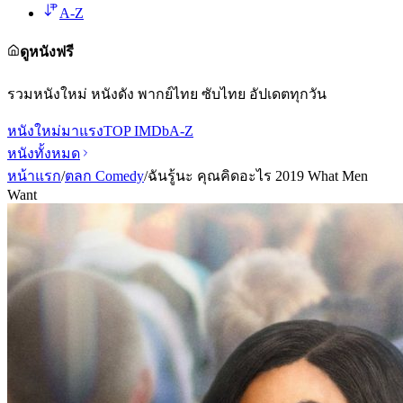
A-Z
ดูหนังฟรี
รวมหนังใหม่ หนังดัง พากย์ไทย ซับไทย อัปเดตทุกวัน
หนังใหม่
มาแรง
TOP IMDb
A-Z
หนังทั้งหมด
หน้าแรก
/
ตลก Comedy
/
ฉันรู้นะ คุณคิดอะไร 2019 What Men
Want