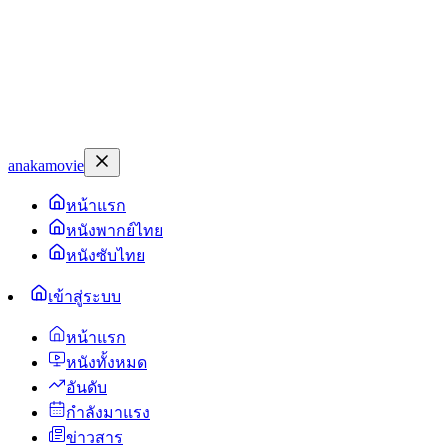
anakamovie
หน้าแรก
หนังพากย์ไทย
หนังซับไทย
เข้าสู่ระบบ
หน้าแรก
หนังทั้งหมด
อันดับ
กำลังมาแรง
ข่าวสาร