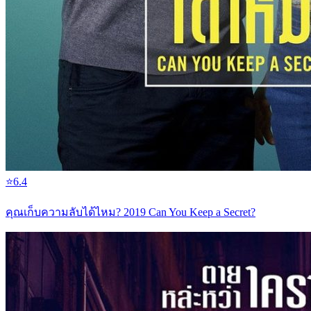
⭐
6.4
คุณเก็บความลับได้ไหม? 2019 Can You Keep a Secret?