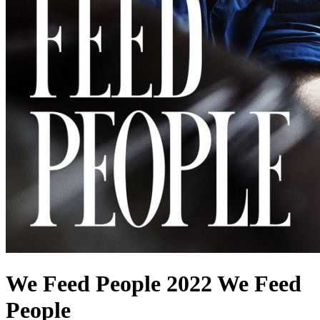
We Feed People 2022 We Feed
People