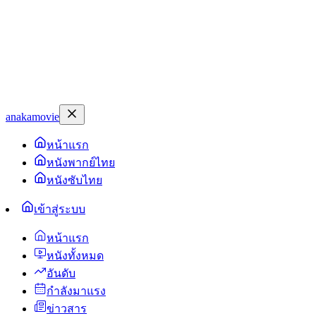
anakamovie
หน้าแรก
หนังพากย์ไทย
หนังซับไทย
เข้าสู่ระบบ
หน้าแรก
หนังทั้งหมด
อันดับ
กำลังมาแรง
ข่าวสาร