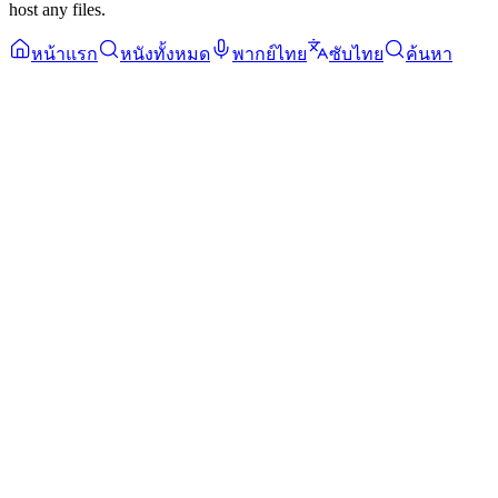
host any files.
หน้าแรก
หนังทั้งหมด
พากย์ไทย
ซับไทย
ค้นหา