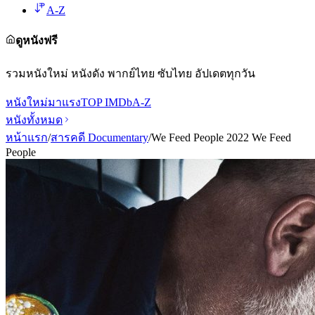
A-Z
ดูหนังฟรี
รวมหนังใหม่ หนังดัง พากย์ไทย ซับไทย อัปเดตทุกวัน
หนังใหม่
มาแรง
TOP IMDb
A-Z
หนังทั้งหมด
หน้าแรก
/
สารคดี Documentary
/
We Feed People 2022 We Feed
People