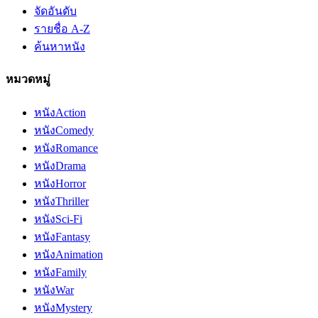
จัดอันดับ
รายชื่อ A-Z
ค้นหาหนัง
หมวดหมู่
หนัง
Action
หนัง
Comedy
หนัง
Romance
หนัง
Drama
หนัง
Horror
หนัง
Thriller
หนัง
Sci-Fi
หนัง
Fantasy
หนัง
Animation
หนัง
Family
หนัง
War
หนัง
Mystery