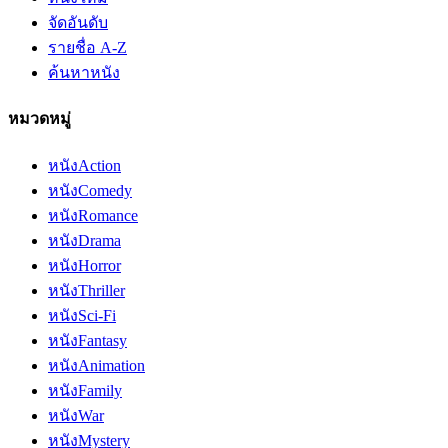
จัดอันดับ
รายชื่อ A-Z
ค้นหาหนัง
หมวดหมู่
หนัง
Action
หนัง
Comedy
หนัง
Romance
หนัง
Drama
หนัง
Horror
หนัง
Thriller
หนัง
Sci-Fi
หนัง
Fantasy
หนัง
Animation
หนัง
Family
หนัง
War
หนัง
Mystery