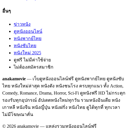
อื่นๆ
ข่าวหนัง
ดูหนังออนไลน์
หนังพากย์ไทย
หนังซับไทย
หนังใหม่ 2025
ดูฟรี ไม่มีค่าใช้จ่าย
ไม่ต้องสมัครสมาชิก
anakamovie
— เว็บดูหนังออนไลน์ฟรี ดูหนังพากย์ไทย ดูหนังซับ
ไทย หนังใหม่ล่าสุด หนังดัง หนังชนโรง ครบทุกแนว ทั้ง Action,
Comedy, Romance, Drama, Horror, Sci-Fi ดูหนังฟรี HD ไม่กระตุก
รองรับทุกอุปกรณ์ อัปเดตหนังใหม่ทุกวัน รวมหนังอินเดีย หนัง
เกาหลี หนังจีน หนังญี่ปุ่น หนังฝรั่ง หนังไทย ดูได้ทุกที่ ทุกเวลา
ไม่มีโฆษณาคั่น
©
2026
anakamovie — แหล่งรวมหนังออนไลน์ฟรี