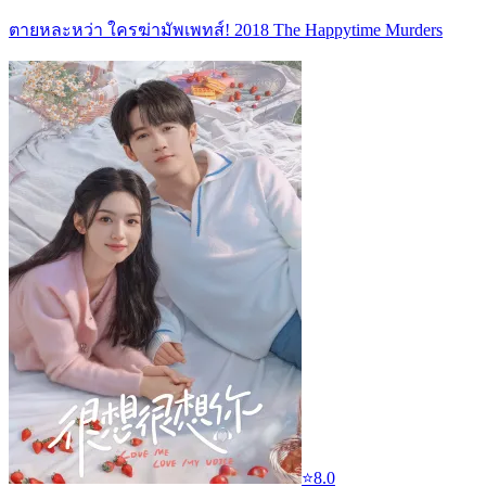
ตายหละหว่า ใครฆ่ามัพเพทส์! 2018 The Happytime Murders
⭐
8.0