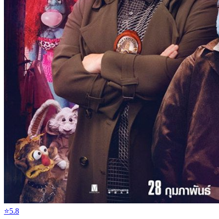
⭐
5.8