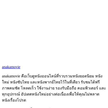
anakamovie
anakamovie คือเว็บดูหนังออนไลน์ที่รวบรวมหนังยอดนิยม หนัง
ใหม่ หนังซับไทย และหนังพากย์ไทยไว้ในที่เดียว รับชมได้ฟรี
ภาพคมชัด โหลดเร็ว ใช้งานง่าย รองรับมือถือ คอมพิวเตอร์ และ
ทุกอุปกรณ์ อัปเดตหนังใหม่อย่างต่อเนื่องเพื่อให้คุณไม่พลาด
หนังเรื่องโปรด