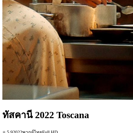
ทัสคานี 2022 Toscana
⭐
5.9
2022
พากย์ไทย
Full HD