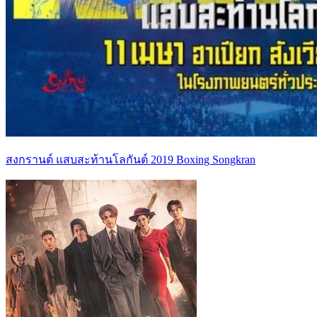
สงกรานต์ แสบสะท้านโลกันต์ 2019 Boxing Songkran