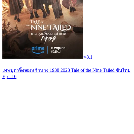
⭐
8.1
เทพบุตรจิ้งจอกเก้าหาง 1938 2023 Tale of the Nine Tailed ซับไทย
Ep1-16