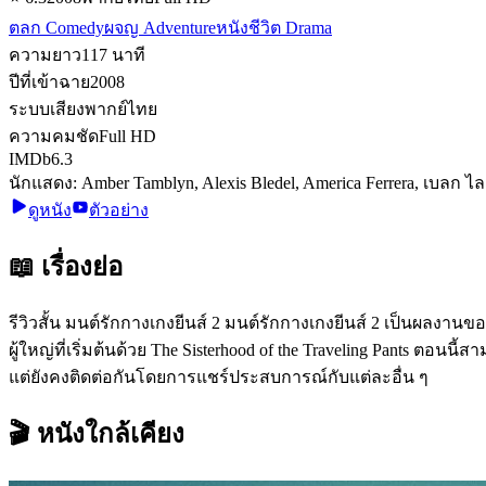
ตลก Comedy
ผจญ Adventure
หนังชีวิต Drama
ความยาว
117
นาที
ปีที่เข้าฉาย
2008
ระบบเสียง
พากย์ไทย
ความคมชัด
Full HD
IMDb
6.3
นักแสดง:
Amber Tamblyn, Alexis Bledel, America Ferrera, เบลก ไลฟ
ดูหนัง
ตัวอย่าง
📖 เรื่องย่อ
รีวิวสั้น มนต์รักกางเกงยีนส์ 2 มนต์รักกางเกงยีนส์ 2 เป็นผลงานของ
ผู้ใหญ่ที่เริ่มต้นด้วย The Sisterhood of the Traveling Pants ต
แต่ยังคงติดต่อกันโดยการแชร์ประสบการณ์กับแต่ละอื่น ๆ
🎬 หนังใกล้เคียง