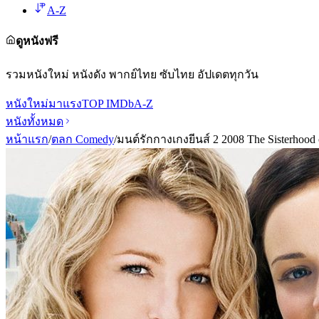
A-Z
ดูหนังฟรี
รวมหนังใหม่ หนังดัง พากย์ไทย ซับไทย อัปเดตทุกวัน
หนังใหม่
มาแรง
TOP IMDb
A-Z
หนังทั้งหมด
หน้าแรก
/
ตลก Comedy
/
มนต์รักกางเกงยีนส์ 2 2008 The Sisterhood o