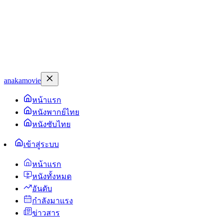
anakamovie
หน้าแรก
หนังพากย์ไทย
หนังซับไทย
เข้าสู่ระบบ
หน้าแรก
หนังทั้งหมด
อันดับ
กำลังมาแรง
ข่าวสาร